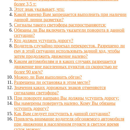
более 3,5 т:
Этот знак указывает, что:
Какой маневр Вам запрещается выполнить при наличии
данной линии разметки?
Сигналы такого светофора распространяются:
Обязаны ли Вы включить указатели поворота в данной
ситуации?
Кто должен уступить дорогу?
Водитель случайно проехал перекресток. Разрешено ли
ему в этой ситуации использовать задний ход, чтобы
затем продолжить движение налево?
Каким автомобилям и в каких случаях разрешается
движение вне населенных пунктов со скоростью не
более 90 км/ч?
Можно ли Вам выполнить обгон?
Разрешена ли остановка в этом месте?
Значения каких дорожных знаков отменяются
сигналами светофора?
При повороте направо Вы должны уступить дорогу:
Вы намерены повернуть налево. Кому Вы обязаны
уступить дорогу?
Как Вам следует поступить в данной ситуации?
Привлечь внимание водителя обгоняемого автомобиля
при движении в населенном пункте в светлое время
суток можно: