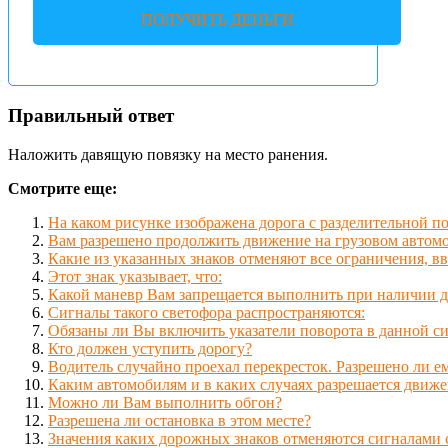
ПОЛУЧИТЬ ДЕНЬГИ
Правильный ответ
Наложить давящую повязку на место ранения.
Смотрите еще:
На каком рисунке изображена дорога с разделительной п
Вам разрешено продолжить движение на грузовом автомоб
Какие из указанных знаков отменяют все ограничения, 
Этот знак указывает, что:
Какой маневр Вам запрещается выполнить при наличии 
Сигналы такого светофора распространяются:
Обязаны ли Вы включить указатели поворота в данной с
Кто должен уступить дорогу?
Водитель случайно проехал перекресток. Разрешено ли е
Каким автомобилям и в каких случаях разрешается движе
Можно ли Вам выполнить обгон?
Разрешена ли остановка в этом месте?
Значения каких дорожных знаков отменяются сигналами 