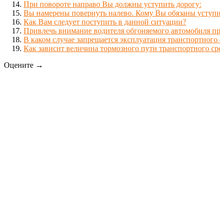
При повороте направо Вы должны уступить дорогу:
Вы намерены повернуть налево. Кому Вы обязаны уступи
Как Вам следует поступить в данной ситуации?
Привлечь внимание водителя обгоняемого автомобиля пр
В каком случае запрещается эксплуатация транспортного 
Как зависит величина тормозного пути транспортного ср
Оцените →