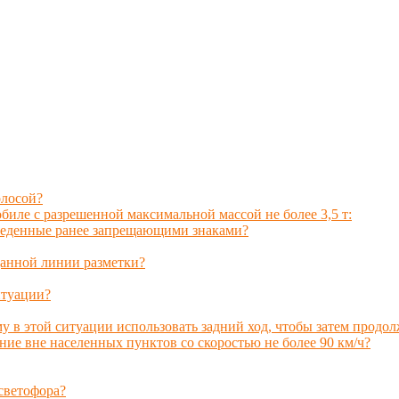
олосой?
иле с разрешенной максимальной массой не более 3,5 т:
введенные ранее запрещающими знаками?
данной линии разметки?
итуации?
му в этой ситуации использовать задний ход, чтобы затем продо
ние вне населенных пунктов со скоростью не более 90 км/ч?
светофора?