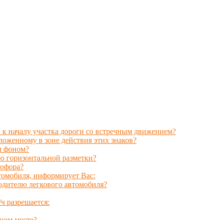
к началу участка дороги со встречным движением?
ложенному в зоне действия этих знаков?
м фоном?
ю горизонтальной разметки?
тофора?
томобиля, информирует Вас:
одителю легкового автомобиля?
ч разрешается:
ном месте?