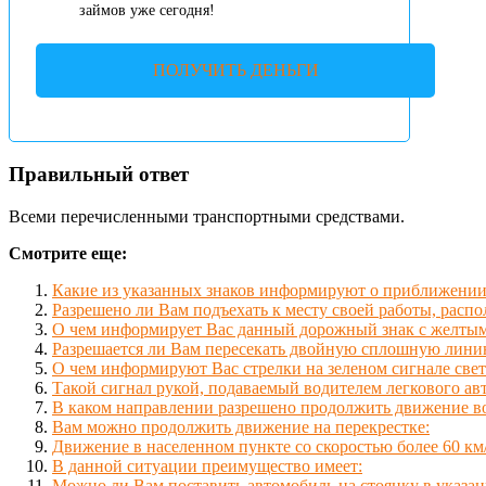
займов уже сегодня!
ПОЛУЧИТЬ ДЕНЬГИ
Правильный ответ
Всеми перечисленными транспортными средствами.
Смотрите еще:
Какие из указанных знаков информируют о приближении 
Разрешено ли Вам подъехать к месту своей работы, распо
О чем информирует Вас данный дорожный знак с желты
Разрешается ли Вам пересекать двойную сплошную лини
О чем информируют Вас стрелки на зеленом сигнале све
Такой сигнал рукой, подаваемый водителем легкового ав
В каком направлении разрешено продолжить движение в
Вам можно продолжить движение на перекрестке:
Движение в населенном пункте со скоростью более 60 км/
В данной ситуации преимущество имеет:
Можно ли Вам поставить автомобиль на стоянку в указан