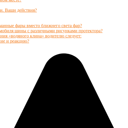
и. Ваши действия?
уманные фары вместо ближнего света фар?
томобиля шины с различными рисунками протектора?
вания «водяного клина» водителю следует:
ние и реакцию?