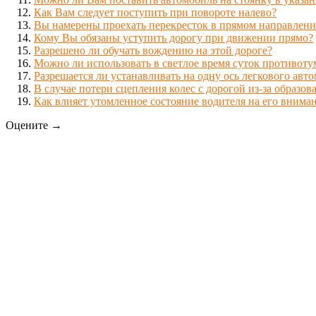
Как Вам следует поступить при повороте налево?
Вы намерены проехать перекресток в прямом направлени
Кому Вы обязаны уступить дорогу при движении прямо?
Разрешено ли обучать вождению на этой дороге?
Можно ли использовать в светлое время суток противот
Разрешается ли устанавливать на одну ось легкового ав
В случае потери сцепления колес с дорогой из-за образо
Как влияет утомленное состояние водителя на его внима
Оцените →