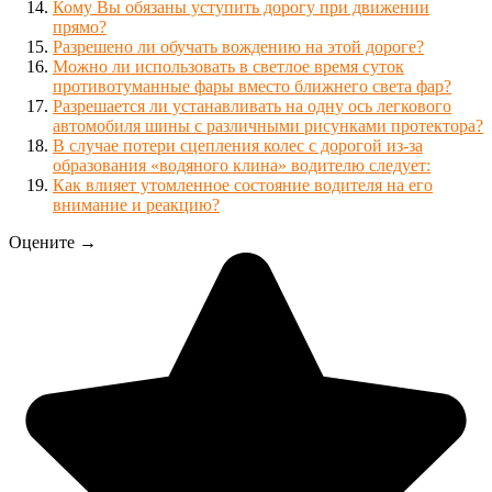
Кому Вы обязаны уступить дорогу при движении
прямо?
Разрешено ли обучать вождению на этой дороге?
Можно ли использовать в светлое время суток
противотуманные фары вместо ближнего света фар?
Разрешается ли устанавливать на одну ось легкового
автомобиля шины с различными рисунками протектора?
В случае потери сцепления колес с дорогой из-за
образования «водяного клина» водителю следует:
Как влияет утомленное состояние водителя на его
внимание и реакцию?
Оцените →