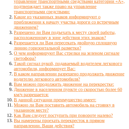
управление транспортными средствами категории «А»,
подтверждает также право на управление
транспортными средствами:
Какие из указанных знаков информируют о
приближении к началу участка дороги со встречным
движением?
Разрешено ли Вам подъехать к месту своей работы,
расположенному в зоне действия этих знаков?
Разрешается ли Вам пересекать двойную сплошную
линию горизонтальной разметки?
О чем информируют Вас стрелки на зеленом сигнале
светофора?
Такой сигнал рукой, подаваемый водителем легкового
автомобиля, информирует Вас:
В каком направлении разрешено продолжить движение
водителю легкового автомобиля?
Вам можно продолжить движение на перекрестке:
Движение в населенном пункте со скоростью более 60
км/ч разрешается:
В данной ситуации преимущество имеет:
Можно ли Вам поставить автомобиль на стоянку в
указанном месте?
Как Вам следует поступить при повороте налево?
Вы намерены проехать перекресток в прямом
направлении. Ваши действия?