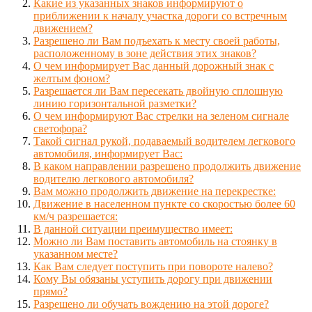
Какие из указанных знаков информируют о
приближении к началу участка дороги со встречным
движением?
Разрешено ли Вам подъехать к месту своей работы,
расположенному в зоне действия этих знаков?
О чем информирует Вас данный дорожный знак с
желтым фоном?
Разрешается ли Вам пересекать двойную сплошную
линию горизонтальной разметки?
О чем информируют Вас стрелки на зеленом сигнале
светофора?
Такой сигнал рукой, подаваемый водителем легкового
автомобиля, информирует Вас:
В каком направлении разрешено продолжить движение
водителю легкового автомобиля?
Вам можно продолжить движение на перекрестке:
Движение в населенном пункте со скоростью более 60
км/ч разрешается:
В данной ситуации преимущество имеет:
Можно ли Вам поставить автомобиль на стоянку в
указанном месте?
Как Вам следует поступить при повороте налево?
Кому Вы обязаны уступить дорогу при движении
прямо?
Разрешено ли обучать вождению на этой дороге?