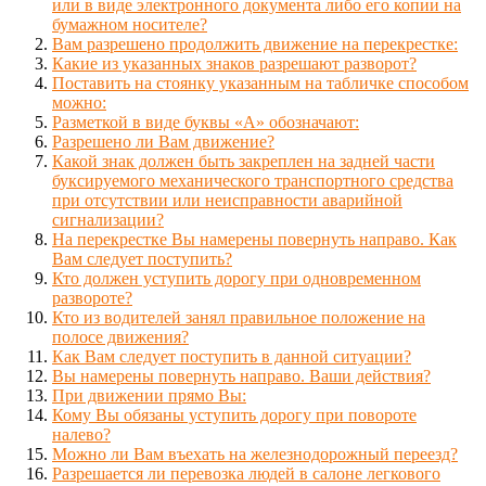
или в виде электронного документа либо его копии на
бумажном носителе?
Вам разрешено продолжить движение на перекрестке:
Какие из указанных знаков разрешают разворот?
Поставить на стоянку указанным на табличке способом
можно:
Разметкой в виде буквы «А» обозначают:
Разрешено ли Вам движение?
Какой знак должен быть закреплен на задней части
буксируемого механического транспортного средства
при отсутствии или неисправности аварийной
сигнализации?
На перекрестке Вы намерены повернуть направо. Как
Вам следует поступить?
Кто должен уступить дорогу при одновременном
развороте?
Кто из водителей занял правильное положение на
полосе движения?
Как Вам следует поступить в данной ситуации?
Вы намерены повернуть направо. Ваши действия?
При движении прямо Вы:
Кому Вы обязаны уступить дорогу при повороте
налево?
Можно ли Вам въехать на железнодорожный переезд?
Разрешается ли перевозка людей в салоне легкового