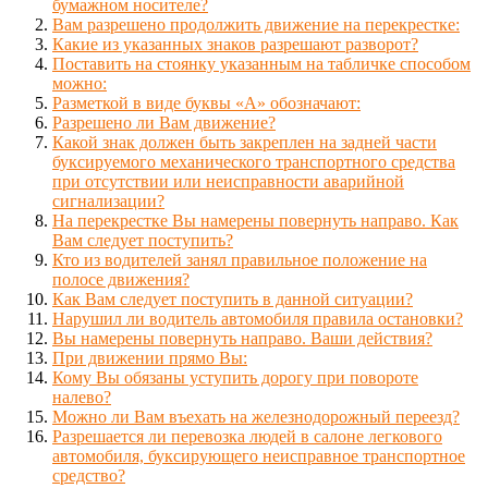
бумажном носителе?
Вам разрешено продолжить движение на перекрестке:
Какие из указанных знаков разрешают разворот?
Поставить на стоянку указанным на табличке способом
можно:
Разметкой в виде буквы «А» обозначают:
Разрешено ли Вам движение?
Какой знак должен быть закреплен на задней части
буксируемого механического транспортного средства
при отсутствии или неисправности аварийной
сигнализации?
На перекрестке Вы намерены повернуть направо. Как
Вам следует поступить?
Кто из водителей занял правильное положение на
полосе движения?
Как Вам следует поступить в данной ситуации?
Нарушил ли водитель автомобиля правила остановки?
Вы намерены повернуть направо. Ваши действия?
При движении прямо Вы:
Кому Вы обязаны уступить дорогу при повороте
налево?
Можно ли Вам въехать на железнодорожный переезд?
Разрешается ли перевозка людей в салоне легкового
автомобиля, буксирующего неисправное транспортное
средство?