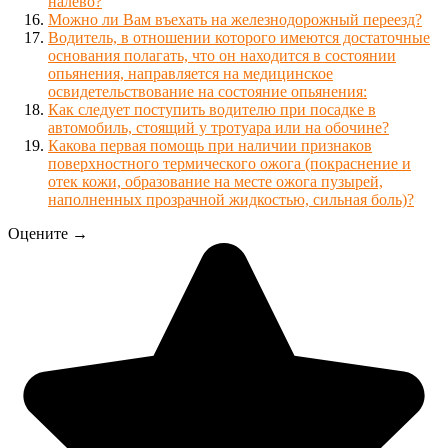
налево?
Можно ли Вам въехать на железнодорожный переезд?
Водитель, в отношении которого имеются достаточные
основания полагать, что он находится в состоянии
опьянения, направляется на медицинское
освидетельствование на состояние опьянения:
Как следует поступить водителю при посадке в
автомобиль, стоящий у тротуара или на обочине?
Какова первая помощь при наличии признаков
поверхностного термического ожога (покраснение и
отек кожи, образование на месте ожога пузырей,
наполненных прозрачной жидкостью, сильная боль)?
Оцените →