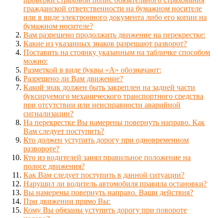
гражданской ответственности на бумажном носителе
или в виде электронного документа либо его копии на
бумажном носителе?
Вам разрешено продолжить движение на перекрестке:
Какие из указанных знаков разрешают разворот?
Поставить на стоянку указанным на табличке способом
можно:
Разметкой в виде буквы «А» обозначают:
Разрешено ли Вам движение?
Какой знак должен быть закреплен на задней части
буксируемого механического транспортного средства
при отсутствии или неисправности аварийной
сигнализации?
На перекрестке Вы намерены повернуть направо. Как
Вам следует поступить?
Кто должен уступить дорогу при одновременном
развороте?
Кто из водителей занял правильное положение на
полосе движения?
Как Вам следует поступить в данной ситуации?
Нарушил ли водитель автомобиля правила остановки?
Вы намерены повернуть направо. Ваши действия?
При движении прямо Вы:
Кому Вы обязаны уступить дорогу при повороте