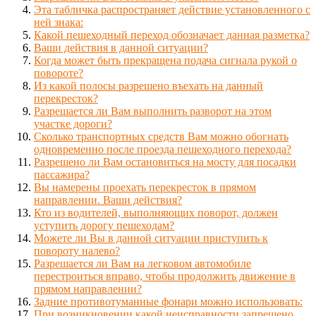
Эта табличка распространяет действие установленного с
ней знака:
Какой пешеходный переход обозначает данная разметка?
Ваши действия в данной ситуации?
Когда может быть прекращена подача сигнала рукой о
повороте?
Из какой полосы разрешено въехать на данный
перекресток?
Разрешается ли Вам выполнить разворот на этом
участке дороги?
Сколько транспортных средств Вам можно обогнать
одновременно после проезда пешеходного перехода?
Разрешено ли Вам остановиться на мосту для посадки
пассажира?
Вы намерены проехать перекресток в прямом
направлении. Ваши действия?
Кто из водителей, выполняющих поворот, должен
уступить дорогу пешеходам?
Можете ли Вы в данной ситуации приступить к
повороту налево?
Разрешается ли Вам на легковом автомобиле
перестроиться вправо, чтобы продолжить движение в
прямом направлении?
Задние противотуманные фонари можно использовать:
При возникновении какой неисправности запрещено