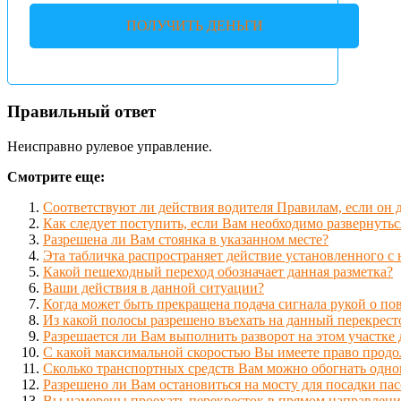
ПОЛУЧИТЬ ДЕНЬГИ
Правильный ответ
Неисправно рулевое управление.
Смотрите еще:
Соответствуют ли действия водителя Правилам, если он 
Как следует поступить, если Вам необходимо развернутьс
Разрешена ли Вам стоянка в указанном месте?
Эта табличка распространяет действие установленного с 
Какой пешеходный переход обозначает данная разметка?
Ваши действия в данной ситуации?
Когда может быть прекращена подача сигнала рукой о по
Из какой полосы разрешено въехать на данный перекрест
Разрешается ли Вам выполнить разворот на этом участке
С какой максимальной скоростью Вы имеете право продо
Сколько транспортных средств Вам можно обогнать одно
Разрешено ли Вам остановиться на мосту для посадки па
Вы намерены проехать перекресток в прямом направлени