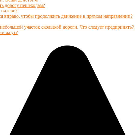
ть дорогу пешеходам?
 налево?
ься вправо, чтобы продолжить движение в прямом направлении?
небольшой участок скользкой дороги. Что следует предпринять?
ий жгут?