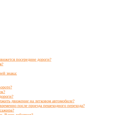
движется посередине дороги?
я?
ней знака:
вороте?
ок?
 дороги?
лжить движение на легковом автомобиле?
временно после проезда пешеходного перехода?
ссажира?
и. Ваши действия?