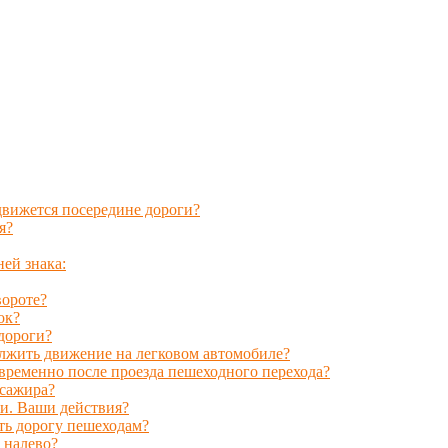
движется посередине дороги?
я?
ней знака:
вороте?
ок?
 дороги?
лжить движение на легковом автомобиле?
временно после проезда пешеходного перехода?
ссажира?
и. Ваши действия?
ть дорогу пешеходам?
 налево?