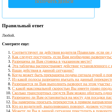
ПОЛУЧИТЬ ДЕНЬГИ
Правильный ответ
Любой.
Смотрите еще:
Соответствуют ли действия водителя Правилам, если он 
Как следует поступить, если Вам необходимо развернутьс
Разрешена ли Вам стоянка в указанном месте?
Эта табличка распространяет действие установленного с 
Ваши действия в данной ситуации?
Когда может быть прекращена подача сигнала рукой о по
Из какой полосы разрешено въехать на данный перекрест
Разрешается ли Вам выполнить разворот на этом участке
С какой максимальной скоростью Вы имеете право продо
Сколько транспортных средств Вам можно обогнать одно
Разрешено ли Вам остановиться на мосту для посадки па
Вы намерены проехать перекресток в прямом направлени
Кто из водителей, выполняющих поворот, должен уступи
Можете ли Вы в данной ситуации приступить к повороту