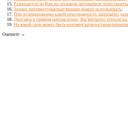
Разрешается ли Вам на легковом автомобиле перестроит
Задние противотуманные фонари можно использовать:
При возникновении какой неисправности запрещено даль
Двигаясь в прямом направлении, Вы внезапно попали на 
На какой срок может быть наложен кровоостанавливающ
Оцените →