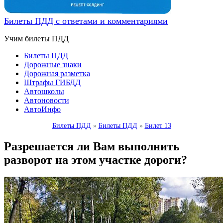
Билеты ПДД с ответами и комментариями
Учим билеты ПДД
Билеты ПДД
Дорожные знаки
Дорожная разметка
Штрафы ГИБДД
Автошколы
Автоновости
АвтоИнфо
Билеты ПДД
»
Билеты ПДД
»
Билет 13
Разрешается ли Вам выполнить
разворот на этом участке дороги?