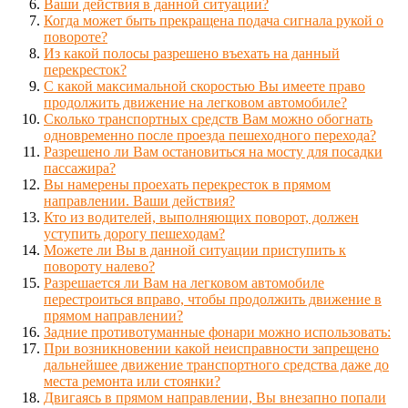
Ваши действия в данной ситуации?
Когда может быть прекращена подача сигнала рукой о
повороте?
Из какой полосы разрешено въехать на данный
перекресток?
С какой максимальной скоростью Вы имеете право
продолжить движение на легковом автомобиле?
Сколько транспортных средств Вам можно обогнать
одновременно после проезда пешеходного перехода?
Разрешено ли Вам остановиться на мосту для посадки
пассажира?
Вы намерены проехать перекресток в прямом
направлении. Ваши действия?
Кто из водителей, выполняющих поворот, должен
уступить дорогу пешеходам?
Можете ли Вы в данной ситуации приступить к
повороту налево?
Разрешается ли Вам на легковом автомобиле
перестроиться вправо, чтобы продолжить движение в
прямом направлении?
Задние противотуманные фонари можно использовать:
При возникновении какой неисправности запрещено
дальнейшее движение транспортного средства даже до
места ремонта или стоянки?
Двигаясь в прямом направлении, Вы внезапно попали