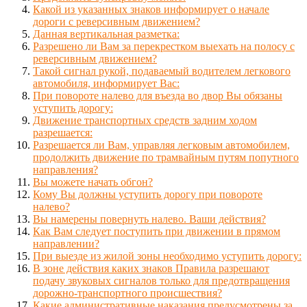
Какой из указанных знаков информирует о начале
дороги с реверсивным движением?
Данная вертикальная разметка:
Разрешено ли Вам за перекрестком выехать на полосу с
реверсивным движением?
Такой сигнал рукой, подаваемый водителем легкового
автомобиля, информирует Вас:
При повороте налево для въезда во двор Вы обязаны
уступить дорогу:
Движение транспортных средств задним ходом
разрешается:
Разрешается ли Вам, управляя легковым автомобилем,
продолжить движение по трамвайным путям попутного
направления?
Вы можете начать обгон?
Кому Вы должны уступить дорогу при повороте
налево?
Вы намерены повернуть налево. Ваши действия?
Как Вам следует поступить при движении в прямом
направлении?
При выезде из жилой зоны необходимо уступить дорогу:
В зоне действия каких знаков Правила разрешают
подачу звуковых сигналов только для предотвращения
дорожно-транспортного происшествия?
Какие административные наказания предусмотрены за