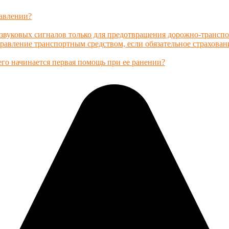
равлении?
у звуковых сигналов только для предотвращения дорожно-трансп
авление транспортным средством, если обязательное страхован
его начинается первая помощь при ее ранении?