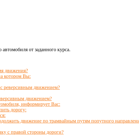
автомобиля от заданного курса.
мя движения?
на котором Вы:
и с реверсивным движением?
 реверсивным движением?
томобиля, информирует Вас:
пить дорогу:
ся:
родолжить движение по трамвайным путям попутного направлен
нку с правой стороны дороги?