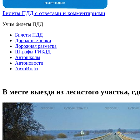
Билеты ПДД с ответами и комментариями
Учим билеты ПДД
Билеты ПДД
Дорожные знаки
Дорожная разметка
Штрафы ГИБДД
Автошколы
Автоновости
АвтоИнфо
В месте выезда из лесистого участка, гд