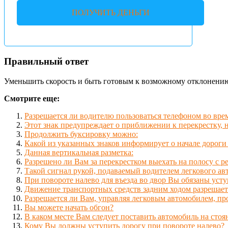
ПОЛУЧИТЬ ДЕНЬГИ
Правильный ответ
Уменьшить скорость и быть готовым к возможному отклонению 
Смотрите еще:
Разрешается ли водителю пользоваться телефоном во вре
Этот знак предупреждает о приближении к перекрестку, 
Продолжить буксировку можно:
Какой из указанных знаков информирует о начале дорог
Данная вертикальная разметка:
Разрешено ли Вам за перекрестком выехать на полосу с
Такой сигнал рукой, подаваемый водителем легкового ав
При повороте налево для въезда во двор Вы обязаны усту
Движение транспортных средств задним ходом разрешает
Разрешается ли Вам, управляя легковым автомобилем, п
Вы можете начать обгон?
В каком месте Вам следует поставить автомобиль на стоя
Кому Вы должны уступить дорогу при повороте налево?