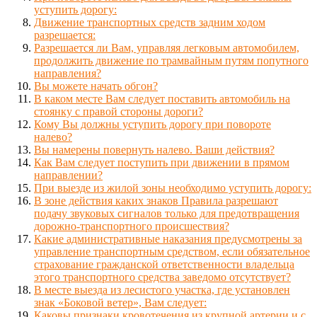
уступить дорогу:
Движение транспортных средств задним ходом
разрешается:
Разрешается ли Вам, управляя легковым автомобилем,
продолжить движение по трамвайным путям попутного
направления?
Вы можете начать обгон?
В каком месте Вам следует поставить автомобиль на
стоянку с правой стороны дороги?
Кому Вы должны уступить дорогу при повороте
налево?
Вы намерены повернуть налево. Ваши действия?
Как Вам следует поступить при движении в прямом
направлении?
При выезде из жилой зоны необходимо уступить дорогу:
В зоне действия каких знаков Правила разрешают
подачу звуковых сигналов только для предотвращения
дорожно-транспортного происшествия?
Какие административные наказания предусмотрены за
управление транспортным средством, если обязательное
страхование гражданской ответственности владельца
этого транспортного средства заведомо отсутствует?
В месте выезда из лесистого участка, где установлен
знак «Боковой ветер», Вам следует:
Каковы признаки кровотечения из крупной артерии и с