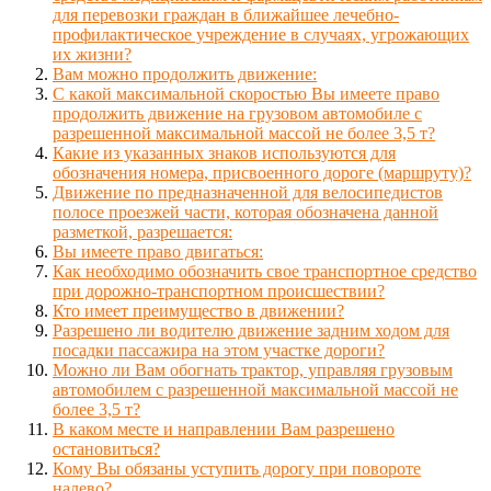
для перевозки граждан в ближайшее лечебно-
профилактическое учреждение в случаях, угрожающих
их жизни?
Вам можно продолжить движение:
С какой максимальной скоростью Вы имеете право
продолжить движение на грузовом автомобиле с
разрешенной максимальной массой не более 3,5 т?
Какие из указанных знаков используются для
обозначения номера, присвоенного дороге (маршруту)?
Движение по предназначенной для велосипедистов
полосе проезжей части, которая обозначена данной
разметкой, разрешается:
Вы имеете право двигаться:
Как необходимо обозначить свое транспортное средство
при дорожно-транспортном происшествии?
Кто имеет преимущество в движении?
Разрешено ли водителю движение задним ходом для
посадки пассажира на этом участке дороги?
Можно ли Вам обогнать трактор, управляя грузовым
автомобилем с разрешенной максимальной массой не
более 3,5 т?
В каком месте и направлении Вам разрешено
остановиться?
Кому Вы обязаны уступить дорогу при повороте
налево?