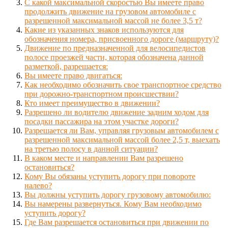
С какой максимальной скоростью Вы имеете право
продолжить движение на грузовом автомобиле с
разрешенной максимальной массой не более 3,5 т?
Какие из указанных знаков используются для
обозначения номера, присвоенного дороге (маршруту)?
Движение по предназначенной для велосипедистов
полосе проезжей части, которая обозначена данной
разметкой, разрешается:
Вы имеете право двигаться:
Как необходимо обозначить свое транспортное средство
при дорожно-транспортном происшествии?
Кто имеет преимущество в движении?
Разрешено ли водителю движение задним ходом для
посадки пассажира на этом участке дороги?
Разрешается ли Вам, управляя грузовым автомобилем с
разрешенной максимальной массой более 2,5 т, выехать
на третью полосу в данной ситуации?
В каком месте и направлении Вам разрешено
остановиться?
Кому Вы обязаны уступить дорогу при повороте
налево?
Вы должны уступить дорогу грузовому автомобилю:
Вы намерены развернуться. Кому Вам необходимо
уступить дорогу?
Где Вам разрешается остановиться при движении по