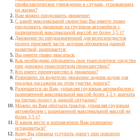
профилактическое учреждение в случаях, угрожающих
их жизни?
Вам можно продолжить движение:
С какой максимальной скоростью Вы имеете право
продолжить движение на грузовом автомобиле с
разрешенной максимальной массой не более 3,5 т?
Движение по предназначенной для велосипедистов
полосе проезжей части, которая обозначена данной
разметкой, разрешается:
Вы имеете право двигаться:
Как необходимо обозначить свое транспортное средство
при дорожно-транспортном происшествии?
Кто имеет преимущество в движении?
Разрешено ли водителю движение задним ходом для
посадки пассажира на этом участке дороги?
Разрешается ли Вам, управляя грузовым автомобилем с
разрешенной максимальной массой более 2,5 т, выехать
на третью полосу в данной ситуации?
Можно ли Вам обогнать трактор, управляя грузовым
автомобилем с разрешенной максимальной массой не
более 3,5 т?
В каком месте и направлении Вам разрешено
остановиться?
Кому Вы обязаны уступить дорогу при повороте
налево?