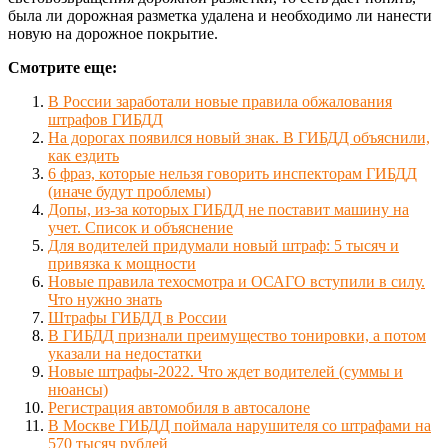
была ли дорожная разметка удалена и необходимо ли нанести
новую на дорожное покрытие.
Смотрите еще:
В России заработали новые правила обжалования
штрафов ГИБДД
На дорогах появился новый знак. В ГИБДД объяснили,
как ездить
6 фраз, которые нельзя говорить инспекторам ГИБДД
(иначе будут проблемы)
Допы, из-за которых ГИБДД не поставит машину на
учет. Список и объяснение
Для водителей придумали новый штраф: 5 тысяч и
привязка к мощности
Новые правила техосмотра и ОСАГО вступили в силу.
Что нужно знать
Штрафы ГИБДД в России
В ГИБДД признали преимущество тонировки, а потом
указали на недостатки
Новые штрафы-2022. Что ждет водителей (суммы и
нюансы)
Регистрация автомобиля в автосалоне
В Москве ГИБДД поймала нарушителя со штрафами на
570 тысяч рублей