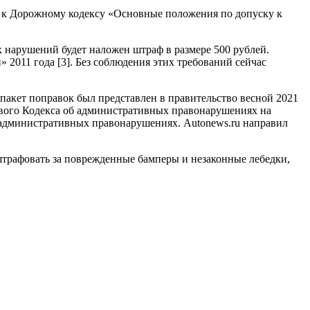
ии к Дорожному кодексу «Основные положения по допуску к
их нарушений будет наложен штраф в размере 500 рублей.
2011 года [3]. Без соблюдения этих требований сейчас
акет поправок был представлен в правительство весной 2021
нового Кодекса об административных правонарушениях на
 административных правонарушениях. Autonews.ru направил
оштрафовать за поврежденные бамперы и незаконные лебедки,