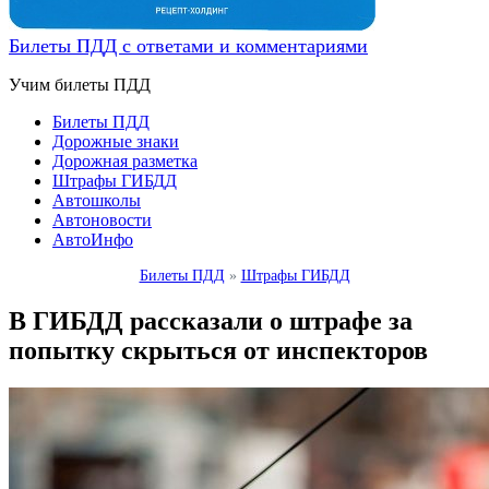
Билеты ПДД с ответами и комментариями
Учим билеты ПДД
Билеты ПДД
Дорожные знаки
Дорожная разметка
Штрафы ГИБДД
Автошколы
Автоновости
АвтоИнфо
Билеты ПДД
»
Штрафы ГИБДД
В ГИБДД рассказали о штрафе за
попытку скрыться от инспекторов