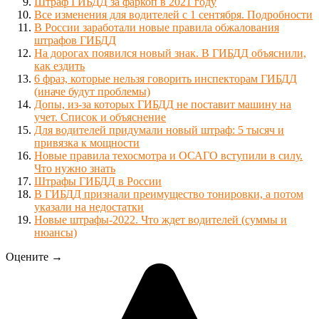
Штраф ГИБДД за фаркоп в 2021 году
Все изменения для водителей с 1 сентября. Подробности
В России заработали новые правила обжалования
штрафов ГИБДД
На дорогах появился новый знак. В ГИБДД объяснили,
как ездить
6 фраз, которые нельзя говорить инспекторам ГИБДД
(иначе будут проблемы)
Допы, из-за которых ГИБДД не поставит машину на
учет. Список и объяснение
Для водителей придумали новый штраф: 5 тысяч и
привязка к мощности
Новые правила техосмотра и ОСАГО вступили в силу.
Что нужно знать
Штрафы ГИБДД в России
В ГИБДД признали преимущество тонировки, а потом
указали на недостатки
Новые штрафы-2022. Что ждет водителей (суммы и
нюансы)
Оцените →