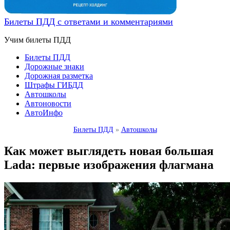
Билеты ПДД с ответами и комментариями
Учим билеты ПДД
Билеты ПДД
Дорожные знаки
Дорожная разметка
Штрафы ГИБДД
Автошколы
Автоновости
АвтоИнфо
Билеты ПДД
»
Автошколы
Как может выглядеть новая большая
Lada: первые изображения флагмана