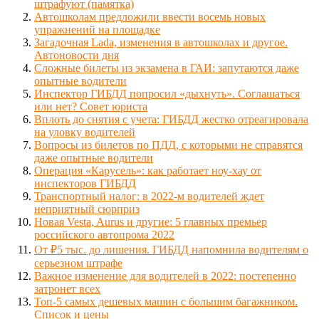
штрафуют (памятка)
Автошколам предложили ввести восемь новых
упражнений на площадке
Загадочная Lada, изменения в автошколах и другое.
Автоновости дня
Сложные билеты из экзамена в ГАИ: запутаются даже
опытные водители
Инспектор ГИБДД попросил «дыхнуть». Соглашаться
или нет? Совет юриста
Вплоть до снятия с учета: ГИБДД жестко отреагировала
на уловку водителей
Вопросы из билетов по ПДД, с которыми не справятся
даже опытные водители
Операция «Карусель»: как работает ноу-хау от
инспекторов ГИБДД
Транспортный налог: в 2022-м водителей ждет
неприятный сюрприз
Новая Vesta, Aurus и другие: 5 главных премьер
российского автопрома 2022
От ₽5 тыс. до лишения. ГИБДД напомнила водителям о
серьезном штрафе
Важное изменение для водителей в 2022: постепенно
затронет всех
Топ-5 самых дешевых машин с большим багажником.
Список и цены