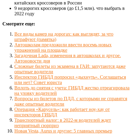
китайских кроссоверов в России
9 недорогих кроссоверов (до £1,5 млн). что выбрать в
2022 году
Смотрите еще:
Все виды камер на дорогах: как выглядят, за что
штрафуют (памятка)
Автошколам предложили ввести восемь новых
упражнений на площадке
Загадочная Lada, изменения в автошколах и другое.
Автоновости дня
Сложные билеты из экзамена в ГАИ: запутаются даже
опытные водители
Инспектор ГИБДД попросил «дыхнуть». Соглашаться
или нет? Совет юриста
Вплоть до снятия с учета: ГИБДД жестко отреагировала
на уловку водителей
Вопросы из билетов по ПДД, с которыми не справятся
даже опытные водители
Операция «Карусель»: как работает ноу-хау от
инспекторов ГИБДД
Транспортный налог: в 2022-м водителей ждет
неприятный сюрприз
Новая Vesta, Aurus и другие: 5 главных премьер