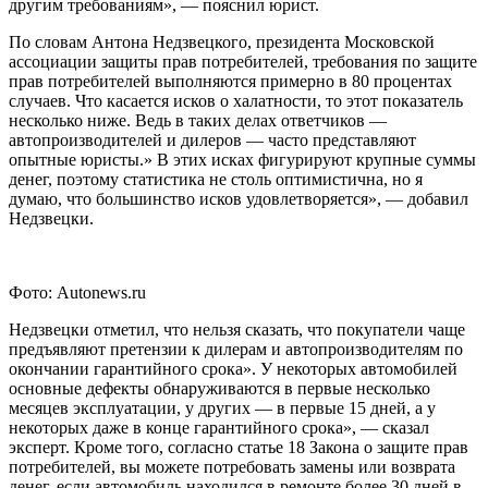
другим требованиям», — пояснил юрист.
По словам Антона Недзвецкого, президента Московской
ассоциации защиты прав потребителей, требования по защите
прав потребителей выполняются примерно в 80 процентах
случаев. Что касается исков о халатности, то этот показатель
несколько ниже. Ведь в таких делах ответчиков —
автопроизводителей и дилеров — часто представляют
опытные юристы.» В этих исках фигурируют крупные суммы
денег, поэтому статистика не столь оптимистична, но я
думаю, что большинство исков удовлетворяется», — добавил
Недзвецки.
Фото: Autonews.ru
Недзвецки отметил, что нельзя сказать, что покупатели чаще
предъявляют претензии к дилерам и автопроизводителям по
окончании гарантийного срока». У некоторых автомобилей
основные дефекты обнаруживаются в первые несколько
месяцев эксплуатации, у других — в первые 15 дней, а у
некоторых даже в конце гарантийного срока», — сказал
эксперт. Кроме того, согласно статье 18 Закона о защите прав
потребителей, вы можете потребовать замены или возврата
денег, если автомобиль находился в ремонте более 30 дней в