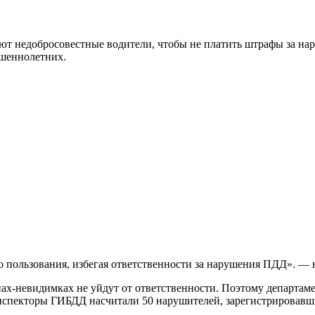
ют недобросовестные водители, чтобы не платить штрафы за на
ршеннолетних.
го пользования, избегая ответственности за нарушения ПДД». 
ах-невидимках не уйдут от ответственности. Поэтому департам
а инспекторы ГИБДД насчитали 50 нарушителей, зарегистрировав