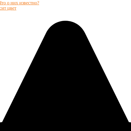
Что о них известно?
сит цвет