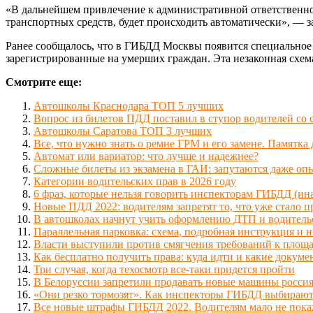
«В дальнейшем привлечение к административной ответственн
транспортных средств, будет происходить автоматически», — з
Ранее сообщалось, что в ГИБДД Москвы появится специальное м
зарегистрированные на умерших граждан. Эта незаконная схе
Смотрите еще:
Автошколы Краснодара ТОП 5 лучших
Вопрос из билетов ПДД поставил в ступор водителей со 
Автошколы Саратова ТОП 3 лучших
Все, что нужно знать о ремне ГРМ и его замене. Памятка
Автомат или вариатор: что лучше и надежнее?
Сложные билеты из экзамена в ГАИ: запутаются даже оп
Категории водительских прав в 2026 году
6 фраз, которые нельзя говорить инспекторам ГИБДД (ин
Новые ПДД 2022: водителям запретят то, что уже стало 
В автошколах начнут учить оформлению ДТП и водитель
Параллельная парковка: схема, подробная инструкция и 
Власти выступили против смягчения требований к площ
Как бесплатно получить права: куда идти и какие докум
Три случая, когда техосмотр все-таки придется пройти
В Белоруссии запретили продавать новые машины росси
«Они резко тормозят». Как инспекторы ГИБДД выбирают,
Все новые штрафы ГИБДД 2022. Водителям мало не покаж