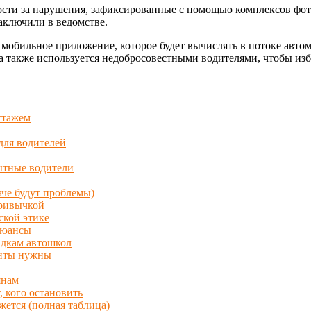
ости за нарушения, зафиксированные с помощью комплексов фо
аключили в ведомстве.
обильное приложение, которое будет вычислять в потоке автомо
ма также используется недобросовестными водителями, чтобы и
стажем
 для водителей
ытные водители
аче будут проблемы)
привычкой
ской этике
нюансы
адкам автошкол
енты нужны
янам
 кого остановить
ется (полная таблица)