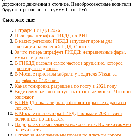
дорожного движения в столице. Недобросовестные водители
будут оштрафованы на сумму 1 тыс. Руб.
Смотрите еще:
Штрафы ГИБДД 2026
Проверка штрафов ГИБДД по ВИН
В каких регионах ГИБДД запускает дроны для
фиксации нарушений ПДД. Список
За что теперь штрафует ГИБДД: неправильные фары,
музыка и другое
В ГИБДД назвали самое частое нарушение, которое
фиксируют с дронов
В Москве приставы забрали у водителя Nissan за
штрафы на ₽425 тыс.
Какая тонировка разрешена по госту в 2021 году
Водителям начали поступать странные звонки. Что они
означают
В ГИБДД показали, как работают скрытые радары на
скорость
В Москве инспекторы ГИБДД поймали 293 тысячи
должников по штрафам
На дорогах ставят камеры нового типа. Их невозможно
перехитрить
Штраф за неоплаченный проезд по платной дороге