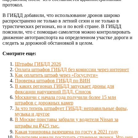
протокол.
В ГИБДД добавили, что использование дронов широко
распространено не только в летний сезон и не только в
туристических регионах, но и по всей стране. В ГИБДД
пояснили, что с помощью самолетов можно контролировать
движение автотранспорта на определенном участке дороги и
следить за дорожной обстановкой в ​​целом.
Смотрите еще:
Штрафы ГИБДД 2026
Оплата штрафов ГИБДД без комиссии через интернет
Как оплатить штраф через «Госуслуги»
Проверка штрафов ГИБДД по ВИН
В каких регионах ГИБДД запускает дроны для
фиксации нарушений ПДД. Список
Москвичи с начала года получили более 15 млн
штрафов с дорожных камер
За что теперь штрафует ГИБДД: неправильные фары,
музыка и другое
В Москве приставы забрали у водителя Nissan за
штрафы на ₽425 тыс.
Какая тонировка разрешена по госту в 2021 году
Водителям начали поступать странные звонки. Что они