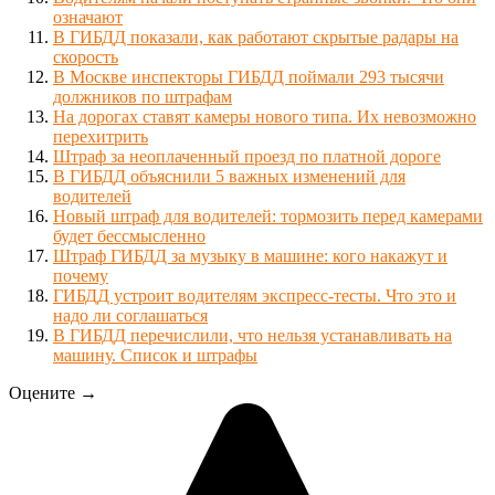
означают
В ГИБДД показали, как работают скрытые радары на
скорость
В Москве инспекторы ГИБДД поймали 293 тысячи
должников по штрафам
На дорогах ставят камеры нового типа. Их невозможно
перехитрить
Штраф за неоплаченный проезд по платной дороге
В ГИБДД объяснили 5 важных изменений для
водителей
Новый штраф для водителей: тормозить перед камерами
будет бессмысленно
Штраф ГИБДД за музыку в машине: кого накажут и
почему
ГИБДД устроит водителям экспресс-тесты. Что это и
надо ли соглашаться
В ГИБДД перечислили, что нельзя устанавливать на
машину. Список и штрафы
Оцените →