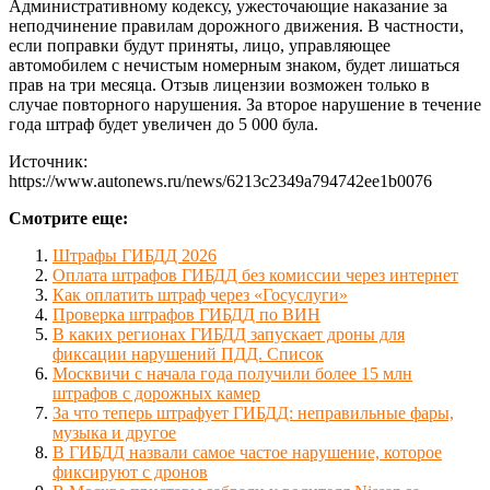
Административному кодексу, ужесточающие наказание за
неподчинение правилам дорожного движения. В частности,
если поправки будут приняты, лицо, управляющее
автомобилем с нечистым номерным знаком, будет лишаться
прав на три месяца. Отзыв лицензии возможен только в
случае повторного нарушения. За второе нарушение в течение
года штраф будет увеличен до 5 000 була.
Источник:
https://www.autonews.ru/news/6213c2349a794742ee1b0076
Смотрите еще:
Штрафы ГИБДД 2026
Оплата штрафов ГИБДД без комиссии через интернет
Как оплатить штраф через «Госуслуги»
Проверка штрафов ГИБДД по ВИН
В каких регионах ГИБДД запускает дроны для
фиксации нарушений ПДД. Список
Москвичи с начала года получили более 15 млн
штрафов с дорожных камер
За что теперь штрафует ГИБДД: неправильные фары,
музыка и другое
В ГИБДД назвали самое частое нарушение, которое
фиксируют с дронов