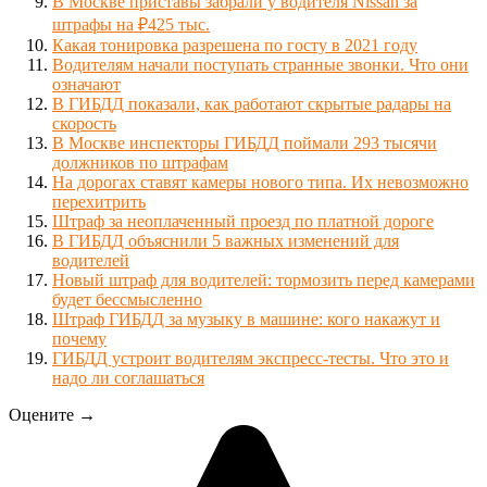
В Москве приставы забрали у водителя Nissan за
штрафы на ₽425 тыс.
Какая тонировка разрешена по госту в 2021 году
Водителям начали поступать странные звонки. Что они
означают
В ГИБДД показали, как работают скрытые радары на
скорость
В Москве инспекторы ГИБДД поймали 293 тысячи
должников по штрафам
На дорогах ставят камеры нового типа. Их невозможно
перехитрить
Штраф за неоплаченный проезд по платной дороге
В ГИБДД объяснили 5 важных изменений для
водителей
Новый штраф для водителей: тормозить перед камерами
будет бессмысленно
Штраф ГИБДД за музыку в машине: кого накажут и
почему
ГИБДД устроит водителям экспресс-тесты. Что это и
надо ли соглашаться
Оцените →