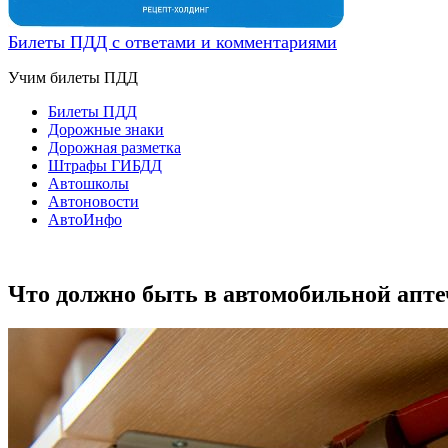
Билеты ПДД с ответами и комментариями
Учим билеты ПДД
Билеты ПДД
Дорожные знаки
Дорожная разметка
Штрафы ГИБДД
Автошколы
Автоновости
АвтоИнфо
Что должно быть в автомобильной апте