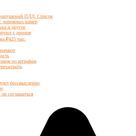
и нарушений ПДД. Список
 с дорожных камер
ыка и другое
ируют с дронов
на ₽425 тыс.
значают
ость
иков по штрафам
ерехитрить
будет бессмысленно
му
 ли соглашаться