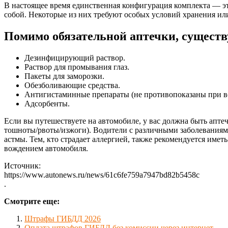
В настоящее время единственная конфигурация комплекта — это
собой. Некоторые из них требуют особых условий хранения или
Помимо обязательной аптечки, существ
Дезинфицирующий раствор.
Раствор для промывания глаз.
Пакеты для заморозки.
Обезболивающие средства.
Антигистаминные препараты (не противопоказаны при в
Адсорбенты.
Если вы путешествуете на автомобиле, у вас должна быть апт
тошноты/рвоты/изжоги). Водители с различными заболеваниям
астмы. Тем, кто страдает аллергией, также рекомендуется име
вождением автомобиля.
Источник:
https://www.autonews.ru/news/61c6fe759a7947bd82b5458c
.
Смотрите еще:
Штрафы ГИБДД 2026
Оплата штрафов ГИБДД без комиссии через интернет