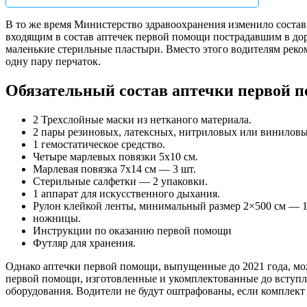
В то же время Министерство здравоохранения изменило состав
входящим в состав аптечек первой помощи пострадавшим в дор
маленькие стерильные пластыри. Вместо этого водителям реко
одну пару перчаток.
Обязательный состав аптечки первой по
2 Трехслойные маски из нетканого материала.
2 пары резиновых, латексных, нитриловых или виниловы
1 гемостатическое средство.
Четыре марлевых повязки 5х10 см.
Марлевая повязка 7х14 см — 3 шт.
Стерильные салфетки — 2 упаковки.
1 аппарат для искусственного дыхания.
Рулон клейкой ленты, минимальный размер 2×500 см — 1
ножницы.
Инструкции по оказанию первой помощи
Футляр для хранения.
Однако аптечки первой помощи, выпущенные до 2021 года, мож
первой помощи, изготовленные и укомплектованные до вступле
оборудования. Водители не будут оштрафованы, если комплек