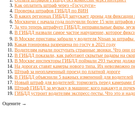
Как оплатить штраф через «Госуслуги»
Проверка штрафов ГИБДД по ВИН
В каких регионах ГИБДД запускает дроны для фиксаци
Москвичи с начала года получили более 15 млн штрафов
За что теперь штрафует ГИБДД: неправильные фары, муз
В ГИБДД назвали самое частое нарушение, которое фикс
В Москве приставы забрали у водителя Nissan за штрафы 
Какая тонировка разрешена по госту в 2021 году
Водителям начали поступать странные звонки. Что они о
В ГИБДД показали, как работают скрытые радары на скор
В Москве инспекторы ГИБДД поймали 293 тысячи должн
На дорогах ставят камеры нового типа. Их невозможно п
Штраф за неоплаченный проезд по платной дороге
В ГИБДД объяснили 5 важных изменений для водителей
Новый штраф для водителей: тормозить перед камерами 
Штраф ГИБДД за музыку в машине: кого накажут и поче
ГИБДД устроит водителям экспресс-тесты. Что это и надо
Оцените →