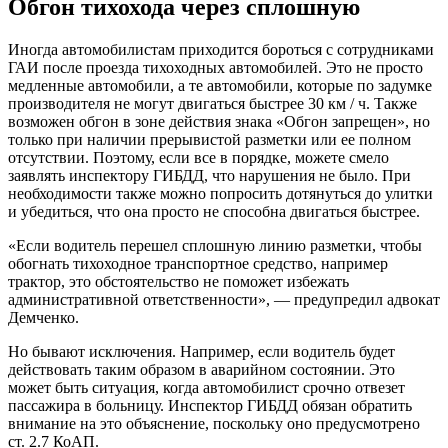
Обгон тихохода через сплошную
Иногда автомобилистам приходится бороться с сотрудниками
ГАИ после проезда тихоходных автомобилей. Это не просто
медленные автомобили, а те автомобили, которые по задумке
производителя не могут двигаться быстрее 30 км / ч. Также
возможен обгон в зоне действия знака «Обгон запрещен», но
только при наличии прерывистой разметки или ее полном
отсутствии. Поэтому, если все в порядке, можете смело
заявлять инспектору ГИБДД, что нарушения не было. При
необходимости также можно попросить дотянуться до улитки
и убедиться, что она просто не способна двигаться быстрее.
«Если водитель перешел сплошную линию разметки, чтобы
обогнать тихоходное транспортное средство, например
трактор, это обстоятельство не поможет избежать
административной ответственности», — предупредил адвокат
Демченко.
Но бывают исключения. Например, если водитель будет
действовать таким образом в аварийном состоянии. Это
может быть ситуация, когда автомобилист срочно отвезет
пассажира в больницу. Инспектор ГИБДД обязан обратить
внимание на это объяснение, поскольку оно предусмотрено
ст. 2.7 КоАП.