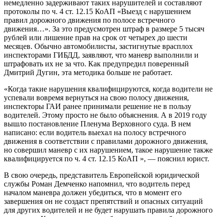
немедленно задерживают таких нарушителей и составляют
протоколы по ч. 4 ст. 12.15 КоАП «Выезд с нарушением
правил дорожного движения по полосе встречного
движения…». За это предусмотрен штраф в размере 5 тысяч
рублей или лишение прав на срок от четырех до шести
месяцев. Обычно автомобилисты, застигнутые врасплох
инспекторами ГИБДД, заявляют, что маневр выполнили и
штрафовать их не за что. Как предупредил поверенный
Дмитрий Дугин, эта методика больше не работает.
«Когда такие нарушения квалифицируются, когда водители не
успевали вовремя вернуться на свою полосу движения,
инспекторы ГАИ ранее принимали решение не в пользу
водителей. Этому просто не было объяснения. А в 2019 году
вышло постановление Пленума Верховного суда. В нем
написано: если водитель выехал на полосу встречного
движения в соответствии с правилами дорожного движения,
но совершил маневр с их нарушением, такое нарушение также
квалифицируется по ч. 4 ст. 12.15 КоАП », — пояснил юрист.
В свою очередь, представитель Европейской юридической
службы Роман Демченко напомнил, что водитель перед
началом маневра должен убедиться, что в момент его
завершения он не создаст препятствий и опасных ситуаций
для других водителей и не будет нарушать правила дорожного