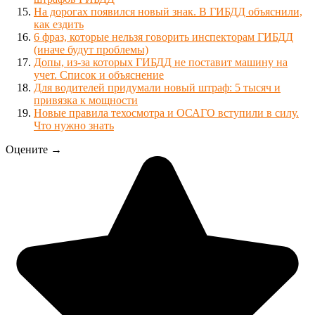
На дорогах появился новый знак. В ГИБДД объяснили,
как ездить
6 фраз, которые нельзя говорить инспекторам ГИБДД
(иначе будут проблемы)
Допы, из-за которых ГИБДД не поставит машину на
учет. Список и объяснение
Для водителей придумали новый штраф: 5 тысяч и
привязка к мощности
Новые правила техосмотра и ОСАГО вступили в силу.
Что нужно знать
Оцените →