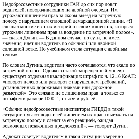
Недобросовестные сотрудники ГАИ до сих пор ловят
водителей, поворачивающих на двойной очереди. Им
угрожают лишением прав за якобы выезд на встречную
полосу с нарушением сплошной демаркационной линии. «Я
слышал многие из этих историй от своих клиентов, которым
угрожали лишением прав за вождение по встречной полосе»,
— сказал Дугин. — В данном случае, по сути, не имеет
значения, идет ли водитель по обычной или двойной
сплошной ветке. Но учебником стала ситуация с двойным
телом».
По словам Дугина, водители часто соглашаются, что ехали по
встречной полосе. Однако за такой запрещенный маневр
существует отдельная квалификация: штраф по ч. 12.16 КоАП:
«поворот налево или разворот с нарушением требований,
установленных дорожными знаками или дорожной
разметкой». Это связано не с лишением прав, а только со
штрафом в размере 1000–1,5 тысячи рублей.
«Обычно недобросовестные инспекторы ГИБДД в такой
ситуации пугают водителей лишением их права выезжать на
встречную полосу и следят за его реакцией, ожидая
возможных незаконных предложений», — говорит Дугин.
Адвокат советует водителям в такой ситуации уверенно