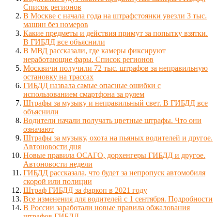
Список регионов
В Москве с начала года на штрафстоянки увезли 3 тыс.
машин без номеров
Какие предметы и действия примут за попытку взятки.
В ГИБДД все объяснили
В МВД рассказали, где камеры фиксируют
неработающие фары. Список регионов
Москвичи получили 72 тыс. штрафов за неправильную
остановку на трассах
ГИБДД назвала самые опасные ошибки с
использованием смартфона за рулем
Штрафы за музыку и неправильный свет. В ГИБДД все
объяснили
Водители начали получать цветные штрафы. Что они
означают
Штрафы за музыку, охота на пьяных водителей и другое.
Автоновости дня
Новые правила ОСАГО, дорхенгеры ГИБДД и другое.
Автоновости недели
ГИБДД рассказала, что будет за непропуск автомобиля
скорой или полиции
Штраф ГИБДД за фаркоп в 2021 году
Все изменения для водителей с 1 сентября. Подробности
В России заработали новые правила обжалования
штрафов ГИБДД