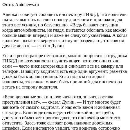
Фото: Autonews.ru
Адвокат советует сообщить инспектору ГИБДД, что водитель
пытался выехать на свою полосу движения и приложил для
этого все усилия, но безуспешно. «Ведь бывают ситуации,
когда автомобилисты, не глядя, пытаются обогнать как можно
больше машин впереди и даже не следуют указателям. А когда
водитель пытается вернуться и ему не разрешают, это совсем
другое дело », — сказал Дугин.
Если в регистраторе нет записи, можно попросить сотрудника
ГИБДД по возможности изучить видео, которое они сняли
сами — часто инспекторы еще и снимают все на камеру или
телефон. В защиту водителя есть еще один аргумент: разметка
должна быть хорошо видна. Если полосы на дороге
изношены, это также может быть причиной для инспектора
встать на сторону водителя.
«Если дорожные знаки плохо читаются, значит, состава
преступления нет», — сказал Дугин. — И тут многое будет
зависеть от самого водителя. У нас есть закон и жизненная
ситуация. Если водитель ведет себя спокойно, не грубо,
доступно объясняет происшедшее, то инспектор может его
отпустить. Здесь тоже сыграет роль наличие дорожных
штрафов. Если инспектор увидит, что водитель осторожно