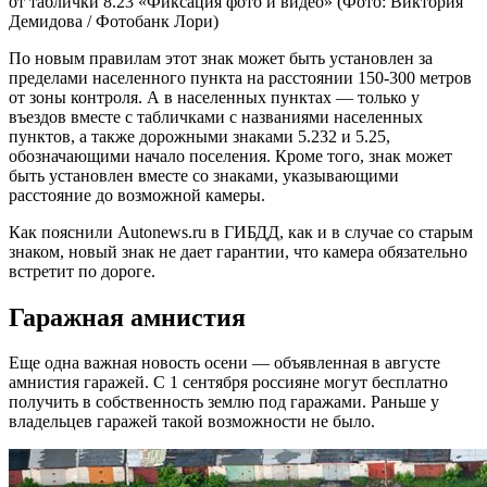
от таблички 8.23 ​​«Фиксация фото и видео» (Фото: Виктория
Демидова / Фотобанк Лори)
По новым правилам этот знак может быть установлен за
пределами населенного пункта на расстоянии 150-300 метров
от зоны контроля. А в населенных пунктах — только у
въездов вместе с табличками с названиями населенных
пунктов, а также дорожными знаками 5.232 и 5.25,
обозначающими начало поселения. Кроме того, знак может
быть установлен вместе со знаками, указывающими
расстояние до возможной камеры.
Как пояснили Autonews.ru в ГИБДД, как и в случае со старым
знаком, новый знак не дает гарантии, что камера обязательно
встретит по дороге.
Гаражная амнистия
Еще одна важная новость осени — объявленная в августе
амнистия гаражей. С 1 сентября россияне могут бесплатно
получить в собственность землю под гаражами. Раньше у
владельцев гаражей такой возможности не было.