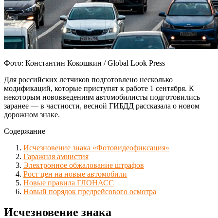
Фото: Константин Кокошкин / Global Look Press
Для российских летчиков подготовлено несколько
модификаций, которые приступят к работе 1 сентября. К
некоторым нововведениям автомобилисты подготовились
заранее — в частности, весной ГИБДД рассказала о новом
дорожном знаке.
Содержание
Исчезновение знака «Фотовидеофиксация»
Гаражная амнистия
Электронное обжалование штрафов
Рост цен на новые автомобили
Новые правила ГЛОНАСС
Новый порядок предрейсового осмотра
Исчезновение знака