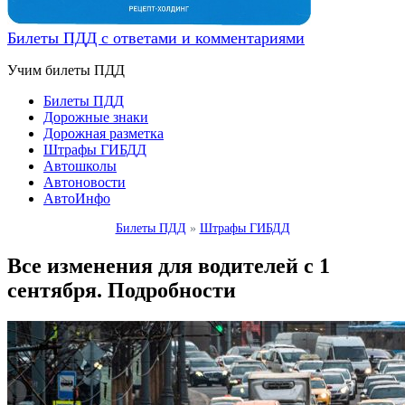
Билеты ПДД с ответами и комментариями
Учим билеты ПДД
Билеты ПДД
Дорожные знаки
Дорожная разметка
Штрафы ГИБДД
Автошколы
Автоновости
АвтоИнфо
Билеты ПДД
»
Штрафы ГИБДД
Все изменения для водителей с 1
сентября. Подробности