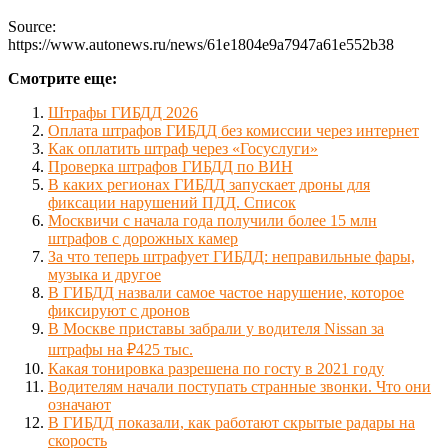
Source:
https://www.autonews.ru/news/61e1804e9a7947a61e552b38
Смотрите еще:
Штрафы ГИБДД 2026
Оплата штрафов ГИБДД без комиссии через интернет
Как оплатить штраф через «Госуслуги»
Проверка штрафов ГИБДД по ВИН
В каких регионах ГИБДД запускает дроны для
фиксации нарушений ПДД. Список
Москвичи с начала года получили более 15 млн
штрафов с дорожных камер
За что теперь штрафует ГИБДД: неправильные фары,
музыка и другое
В ГИБДД назвали самое частое нарушение, которое
фиксируют с дронов
В Москве приставы забрали у водителя Nissan за
штрафы на ₽425 тыс.
Какая тонировка разрешена по госту в 2021 году
Водителям начали поступать странные звонки. Что они
означают
В ГИБДД показали, как работают скрытые радары на
скорость