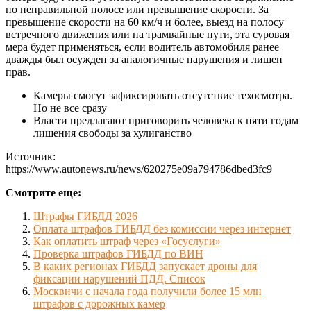
по неправильной полосе или превышение скорости. За
превышение скорости на 60 км/ч и более, выезд на полосу
встречного движения или на трамвайные пути, эта суровая
мера будет применяться, если водитель автомобиля ранее
дважды был осужден за аналогичные нарушения и лишен
прав.
Камеры смогут зафиксировать отсутствие техосмотра.
Но не все сразу
Власти предлагают приговорить человека к пяти годам
лишения свободы за хулиганство
Источник:
https://www.autonews.ru/news/620275e09a794786dbed3fc9
Смотрите еще:
Штрафы ГИБДД 2026
Оплата штрафов ГИБДД без комиссии через интернет
Как оплатить штраф через «Госуслуги»
Проверка штрафов ГИБДД по ВИН
В каких регионах ГИБДД запускает дроны для
фиксации нарушений ПДД. Список
Москвичи с начала года получили более 15 млн
штрафов с дорожных камер