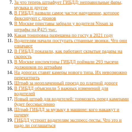
За что теперь штрафует ГИБДД: неправильные фары,
музыка и другое
В ГИБДД назвали самое частое нарушение, которое
фиксируют с дронов
В Москве приставы забрали у водителя Nissan за
штрафы на ₽425 тыс.
Какая тонировка разрешена по госту в 2021 году
Водителям начали поступать странные звонки. Что они
означают
В ГИБДД показали, как работают скрытые радары на
скорость
В Москве инспекторы ГИБДД поймали 293 тысячи
должников по штрафам
На дорогах ставят камеры нового типа. Их невозможно
перехитрить
Штраф за неоплаченный проезд по платной дороге
В ГИБДД объяснили 5 важных изменений для
водителей
Новый штраф для водителей: тормозить перед камерами
будет бессмысленно
Штраф ГИБДД за музыку в машине: кого накажут и
почему
ГИБДД устроит водителям экспресс-тесты. Что это и
надо ли соглашаться