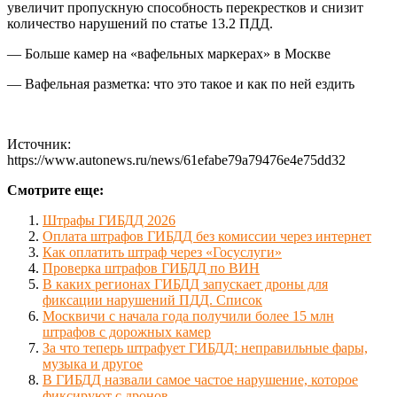
увеличит пропускную способность перекрестков и снизит
количество нарушений по статье 13.2 ПДД.
— Больше камер на «вафельных маркерах» в Москве
— Вафельная разметка: что это такое и как по ней ездить
Источник:
https://www.autonews.ru/news/61efabe79a79476e4e75dd32
Смотрите еще:
Штрафы ГИБДД 2026
Оплата штрафов ГИБДД без комиссии через интернет
Как оплатить штраф через «Госуслуги»
Проверка штрафов ГИБДД по ВИН
В каких регионах ГИБДД запускает дроны для
фиксации нарушений ПДД. Список
Москвичи с начала года получили более 15 млн
штрафов с дорожных камер
За что теперь штрафует ГИБДД: неправильные фары,
музыка и другое
В ГИБДД назвали самое частое нарушение, которое
фиксируют с дронов