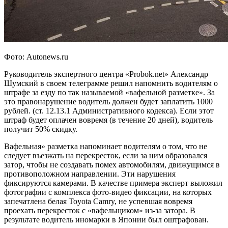
Фото: Autonews.ru
Руководитель экспертного центра «Probok.net» Александр
Шумский в своем телеграмме решил напомнить водителям о
штрафе за езду по так называемой «вафельной разметке». За
это правонарушение водитель должен будет заплатить 1000
рублей. (ст. 12.13.1 Административного кодекса). Если этот
штраф будет оплачен вовремя (в течение 20 дней), водитель
получит 50% скидку.
Вафельная» разметка напоминает водителям о том, что не
следует въезжать на перекресток, если за ним образовался
затор, чтобы не создавать помех автомобилям, движущимся в
противоположном направлении. Эти нарушения
фиксируются камерами. В качестве примера эксперт выложил
фотографии с комплекса фото-видео фиксации, на которых
запечатлена белая Toyota Camry, не успевшая вовремя
проехать перекресток с «вафельщиком» из-за затора. В
результате водитель иномарки в Японии был оштрафован.