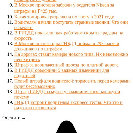
В Москве приставы забрали у водителя Nissan за
штрафы на ₽425 тыс.
Какая тонировка разрешена по госту в 2021 году
Водителям начали поступать странные звонки. Что они
означают
В ГИБДД показали, как работают скрытые радары на
скорость
В Москве инспекторы ГИБДД поймали 293 тысячи
должников по штрафам
На дорогах ставят камеры нового типа. Их невозможно
перехитрить
Штраф за неоплаченный проезд по платной дороге
В ГИБДД объяснили 5 важных изменений для
водителей
Новый штраф для водителей: тормозить перед камерами
будет бессмысленно
Штраф ГИБДД за музыку в машине: кого накажут и
почему
ГИБДД устроит водителям экспресс-тесты. Что это и
надо ли соглашаться
Оцените →