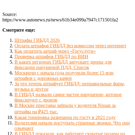
Source:
https://www.autonews.ru/news/61b34e099a7947c171501fa2
Смотрите еще:
Штрафы ГИБДД 2026
Оплата штрафов ГИБДД без комиссии через интернет
Как оплатить штраф через «Госуслуги»
Проверка штрафов ГИБДД по ВИН
В каких регионах ГИБДД запускает дроны для
фиксации нарушений ПДД. Список
Москвичи с начала года получили более 15 млн
штрафов с дорожных камер
За что теперь штрафует ГИБДД: неправильные фары,
музыка и другое
В ГИБДД назвали самое частое нарушение, которое
фиксируют с дронов
В Москве приставы забрали у водителя Nissan за
штрафы на ₽425 тыс.
Какая тонировка разрешена по госту в 2021 году
Водителям начали поступать странные звонки. Что они
означают
В ГИБДД показали, как работают скрытые радары на