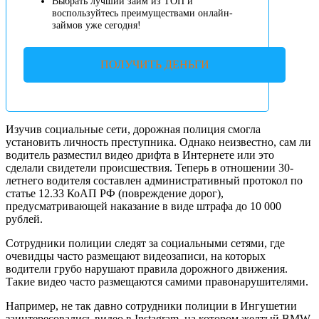
Выбрать лучший займ из ТОП и
воспользуйтесь преимуществами онлайн-
займов уже сегодня!
ПОЛУЧИТЬ ДЕНЬГИ
Изучив социальные сети, дорожная полиция смогла
установить личность преступника. Однако неизвестно, сам ли
водитель разместил видео дрифта в Интернете или это
сделали свидетели происшествия. Теперь в отношении 30-
летнего водителя составлен административный протокол по
статье 12.33 КоАП РФ (повреждение дорог),
предусматривающей наказание в виде штрафа до 10 000
рублей.
Сотрудники полиции следят за социальными сетями, где
очевидцы часто размещают видеозаписи, на которых
водители грубо нарушают правила дорожного движения.
Такие видео часто размещаются самими правонарушителями.
Например, не так давно сотрудники полиции в Ингушетии
заинтересовались видео в Instagram, на котором желтый BMW