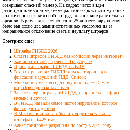
совершает опасный маневр. На кадрах четко виден
регистрационный номер немецкой иномарки, поэтому поиск
водителя не составил особого труда для правоохранительных
органов. В результате в отношении 25-летнего нарушителя
было вынесено два административных уведомления за
неправильное отключение света и неуплату штрафов.
Смотрите еще:
Штрафы ГИБДД 2026
Оплата штрафов ГИБДД без комиссии через интернет
Как оплатить штраф через «Госуслуги»
Проверка штрафов ГИБДД по ВИН
В каких регионах ГИБДД запускает дроны для
фиксации нарушений ПДД. Список
Москвичи с начала года получили более 15 млн
штрафов с дорожных камер
За что теперь штрафует ГИБДД: неправильные фары,
музыка и другое
В ГИБДД назвали самое частое нарушение, которое
фиксируют с дронов
В Москве приставы забрали у водителя Nissan за
штрафы на ₽425 тыс.
Какая тонировка разрешена по госту в 2021 году