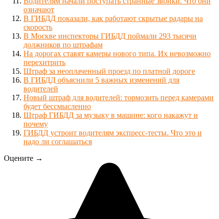
Водителям начали поступать странные звонки. Что они
означают
В ГИБДД показали, как работают скрытые радары на
скорость
В Москве инспекторы ГИБДД поймали 293 тысячи
должников по штрафам
На дорогах ставят камеры нового типа. Их невозможно
перехитрить
Штраф за неоплаченный проезд по платной дороге
В ГИБДД объяснили 5 важных изменений для
водителей
Новый штраф для водителей: тормозить перед камерами
будет бессмысленно
Штраф ГИБДД за музыку в машине: кого накажут и
почему
ГИБДД устроит водителям экспресс-тесты. Что это и
надо ли соглашаться
Оцените →