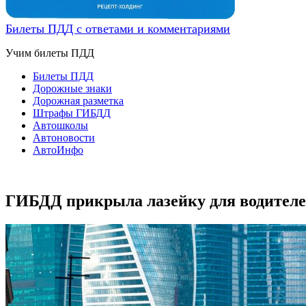
Билеты ПДД с ответами и комментариями
Учим билеты ПДД
Билеты ПДД
Дорожные знаки
Дорожная разметка
Штрафы ГИБДД
Автошколы
Автоновости
АвтоИнфо
ГИБДД прикрыла лазейку для водителей