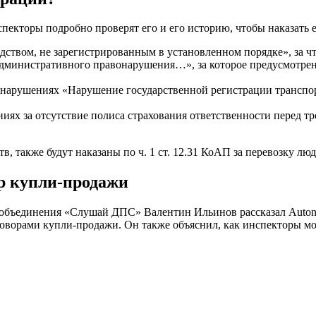
спекторы подробно проверят его и его историю, чтобы наказать
дством, не зарегистрированным в установленном порядке», за чт
административного правонарушения…», за которое предусмотрен
вонарушениях «Нарушение государственной регистрации транспорт
ниях за отсутствие полиса страхования ответственности перед т
в, также будут наказаны по ч. 1 ст. 12.31 КоАП за перевозку лю
ор купли-продажи
 объединения «Слушай ДПС» Валентин Ильинов рассказал Autone
говорами купли-продажи. Он также объяснил, как инспекторы м