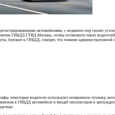
гистрированными автомобилями, с недавних пор грозит уголов
авлении ГИБДД ГУВД Москвы, чтобы остановить таких водителей
рты, близкие к ГИБДД, говорят, что помимо административной о
афы, некоторые водители используют незаконную технику, кото
рованном в ГИБДД автомобиле и вводят инспекторов в заблужд
адельце.