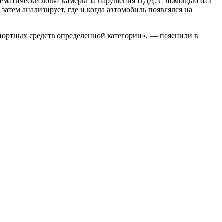
тематически ловят камеры за нарушения ПДД. С помощью баз
тем анализирует, где и когда автомобиль появлялся на
портных средств определенной категории», — пояснили в