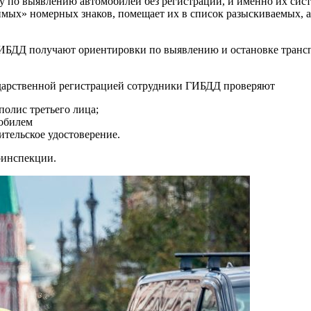
у по выявлению автомобилей без регистрации, и именно их сис
ых» номерных знаков, помещает их в список разыскиваемых, а за
ГИБДД получают ориентировки по выявлению и остановке транс
ударственной регистрацией сотрудники ГИБДД проверяют
олис третьего лица;
обилем
ительское удостоверение.
оинспекции.