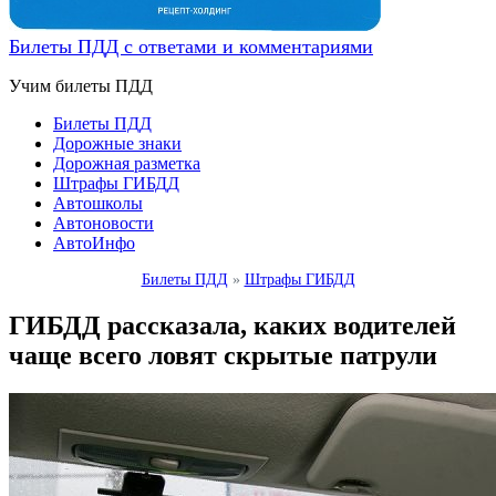
Билеты ПДД с ответами и комментариями
Учим билеты ПДД
Билеты ПДД
Дорожные знаки
Дорожная разметка
Штрафы ГИБДД
Автошколы
Автоновости
АвтоИнфо
Билеты ПДД
»
Штрафы ГИБДД
ГИБДД рассказала, каких водителей
чаще всего ловят скрытые патрули