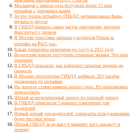
фиксации нарушений ПДД. Список
Москвичи с начала года получили более 15 млн
штрафов с дорожных камер
За что теперь штрафует ГИБДД: неправильные фары,
музыка и другое
В ГИБДД назвали самое частое нарушение, которое
фиксируют с дронов
В Москве приставы забрали у водителя Nissan за
штрафы на ₽425 тыс.
Какая тонировка разрешена по госту в 2021 году
Водителям начали поступать странные звонки. Что они
означают
В ГИБДД показали, как работают скрытые радары на
скорость
В Москве инспекторы ГИБДД поймали 293 тысячи
должников по штрафам
На дорогах ставят камеры нового типа. Их невозможно
перехитрить
Штраф за неоплаченный проезд по платной дороге
В ГИБДД объяснили 5 важных изменений для
водителей
Новый штраф для водителей: тормозить перед камерами
будет бессмысленно
Штраф ГИБДД за музыку в машине: кого накажут и
почему