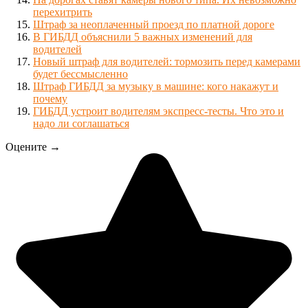
перехитрить
Штраф за неоплаченный проезд по платной дороге
В ГИБДД объяснили 5 важных изменений для
водителей
Новый штраф для водителей: тормозить перед камерами
будет бессмысленно
Штраф ГИБДД за музыку в машине: кого накажут и
почему
ГИБДД устроит водителям экспресс-тесты. Что это и
надо ли соглашаться
Оцените →