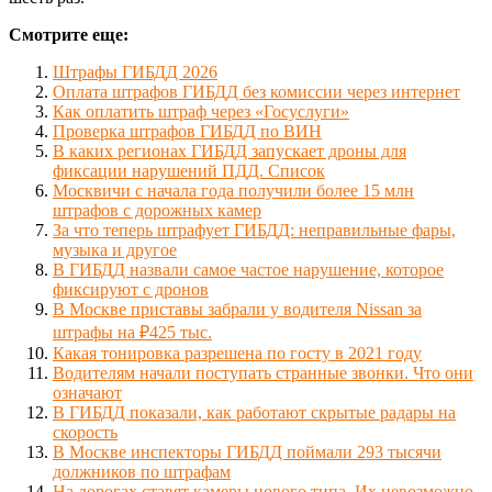
Смотрите еще:
Штрафы ГИБДД 2026
Оплата штрафов ГИБДД без комиссии через интернет
Как оплатить штраф через «Госуслуги»
Проверка штрафов ГИБДД по ВИН
В каких регионах ГИБДД запускает дроны для
фиксации нарушений ПДД. Список
Москвичи с начала года получили более 15 млн
штрафов с дорожных камер
За что теперь штрафует ГИБДД: неправильные фары,
музыка и другое
В ГИБДД назвали самое частое нарушение, которое
фиксируют с дронов
В Москве приставы забрали у водителя Nissan за
штрафы на ₽425 тыс.
Какая тонировка разрешена по госту в 2021 году
Водителям начали поступать странные звонки. Что они
означают
В ГИБДД показали, как работают скрытые радары на
скорость
В Москве инспекторы ГИБДД поймали 293 тысячи
должников по штрафам
На дорогах ставят камеры нового типа. Их невозможно