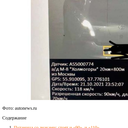
Фото: autonews.ru
Содержание
Путаница со знаками: стоят и «90», и «110»