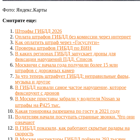
Фото: Яндекс.Карты
Смотрите еще:
Штрафы ГИБДД 2026
Оплата штрафов ГИБДД без комиссии через интернет
Как оплатить штраф через «Госуслуги»
Проверка штрафов ГИБДД по ВИН
В каких регионах ГИБДД запускает дроны для
фиксации нарушений ПДД. Список
Москвичи с начала года получили более 15 млн
штрафов с дорожных камер
За что теперь штрафует ГИБДД: неправильные фары,
музыка и другое
В ГИБДД назвали самое частое нарушение, которое
фиксируют с дронов
В Москве приставы забрали у водителя Nissan за
штрафы на ₽425 тыс.
Какая тонировка разрешена по госту в 2021 году
Водителям начали поступать странные звонки. Что они
означают
В ГИБДД показали, как работают скрытые радары на
скорость
В Москве инспекторы ГИБДД поймали 293 тысячи