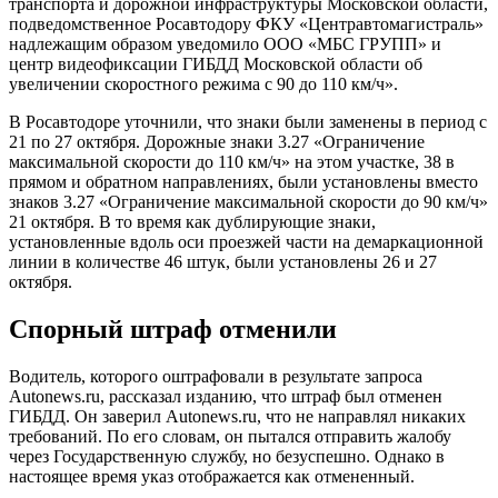
транспорта и дорожной инфраструктуры Московской области,
подведомственное Росавтодору ФКУ «Центравтомагистраль»
надлежащим образом уведомило ООО «МБС ГРУПП» и
центр видеофиксации ГИБДД Московской области об
увеличении скоростного режима с 90 до 110 км/ч».
В Росавтодоре уточнили, что знаки были заменены в период с
21 по 27 октября. Дорожные знаки 3.27 «Ограничение
максимальной скорости до 110 км/ч» на этом участке, 38 в
прямом и обратном направлениях, были установлены вместо
знаков 3.27 «Ограничение максимальной скорости до 90 км/ч»
21 октября. В то время как дублирующие знаки,
установленные вдоль оси проезжей части на демаркационной
линии в количестве 46 штук, были установлены 26 и 27
октября.
Спорный штраф отменили
Водитель, которого оштрафовали в результате запроса
Autonews.ru, рассказал изданию, что штраф был отменен
ГИБДД. Он заверил Autonews.ru, что не направлял никаких
требований. По его словам, он пытался отправить жалобу
через Государственную службу, но безуспешно. Однако в
настоящее время указ отображается как отмененный.