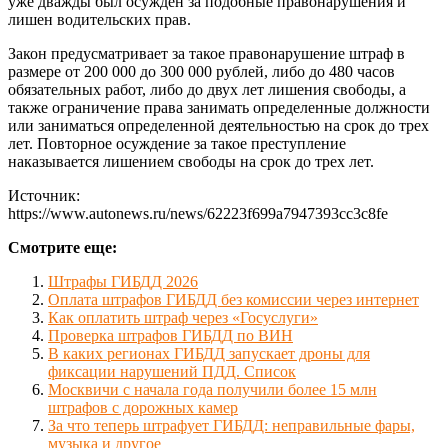
уже дважды был осужден за подобные правонарушения и
лишен водительских прав.
Закон предусматривает за такое правонарушение штраф в
размере от 200 000 до 300 000 рублей, либо до 480 часов
обязательных работ, либо до двух лет лишения свободы, а
также ограничение права занимать определенные должности
или заниматься определенной деятельностью на срок до трех
лет. Повторное осуждение за такое преступление
наказывается лишением свободы на срок до трех лет.
Источник:
https://www.autonews.ru/news/62223f699a7947393cc3c8fe
Смотрите еще:
Штрафы ГИБДД 2026
Оплата штрафов ГИБДД без комиссии через интернет
Как оплатить штраф через «Госуслуги»
Проверка штрафов ГИБДД по ВИН
В каких регионах ГИБДД запускает дроны для
фиксации нарушений ПДД. Список
Москвичи с начала года получили более 15 млн
штрафов с дорожных камер
За что теперь штрафует ГИБДД: неправильные фары,
музыка и другое