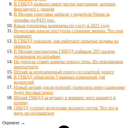
В ГИБДД назвали самое частое нарушение, которое
фиксируют с дронов
В Москве приставы забрали у водителя Nissan за
штрафы на ₽425 тыс.
Какая тонировка разрешена по госту в 2021 году
Водителям начали поступать странные звонки. Что они
означают
В ГИБДД показали, как работают скрытые радары на
скорость
В Москве инспекторы ГИБДД поймали 293 тысячи
должников по штрафам
На дорогах ставят камеры нового типа. Их невозможно
перехитрить
Штраф за неоплаченный проезд по платной дороге
В ГИБДД объяснили 5 важных изменений для
водителей
Новый штраф для водителей: тормозить перед камерами
будет бессмысленно
Штраф ГИБДД за музыку в машине: кого накажут и
почему
ГИБДД устроит водителям экспресс-тесты. Что это и
надо ли соглашаться
Оцените →