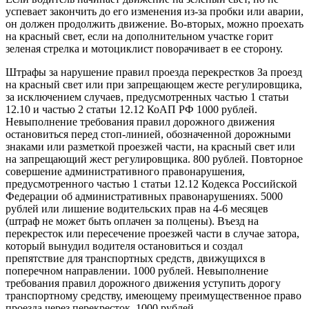
успевает закончить до его изменения из-за пробки или аварии,
он должен продолжить движение. Во-вторых, можно проехать
на красный свет, если на дополнительном участке горит
зеленая стрелка и мотоциклист поворачивает в ее сторону.
Штрафы за нарушение правил проезда перекрестков За проезд
на красный свет или при запрещающем жесте регулировщика,
за исключением случаев, предусмотренных частью 1 статьи
12.10 и частью 2 статьи 12.12 КоАП РФ 1000 рублей.
Невыполнение требования правил дорожного движения
остановиться перед стоп-линией, обозначенной дорожными
знаками или разметкой проезжей части, на красный свет или
на запрещающий жест регулировщика. 800 рублей. Повторное
совершение административного правонарушения,
предусмотренного частью 1 статьи 12.12 Кодекса Российской
Федерации об административных правонарушениях. 5000
рублей или лишение водительских прав на 4-6 месяцев
(штраф не может быть оплачен за полцены). Въезд на
перекресток или пересечение проезжей части в случае затора,
который вынудил водителя остановиться и создал
препятствие для транспортных средств, движущихся в
поперечном направлении. 1000 рублей. Невыполнение
требования правил дорожного движения уступить дорогу
транспортному средству, имеющему преимущественное право
проезда через перекресток. 1000 рублей.