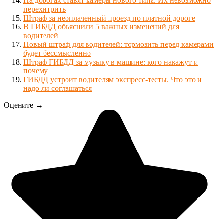
На дорогах ставят камеры нового типа. Их невозможно
перехитрить
Штраф за неоплаченный проезд по платной дороге
В ГИБДД объяснили 5 важных изменений для
водителей
Новый штраф для водителей: тормозить перед камерами
будет бессмысленно
Штраф ГИБДД за музыку в машине: кого накажут и
почему
ГИБДД устроит водителям экспресс-тесты. Что это и
надо ли соглашаться
Оцените →