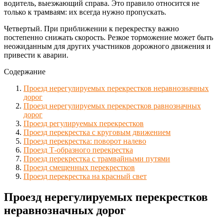
водитель, выезжающий справа. Это правило относится не
только к трамваям: их всегда нужно пропускать.
Четвертый. При приближении к перекрестку важно
постепенно снижать скорость. Резкое торможение может быть
неожиданным для других участников дорожного движения и
привести к аварии.
Содержание
Проезд нерегулируемых перекрестков неравнозначных
дорог
Проезд нерегулируемых перекрестков равнозначных
дорог
Проезд регулируемых перекрестков
Проезд перекрестка с круговым движением
Проезд перекрестка: поворот налево
Проезд Т-образного перекрестка
Проезд перекрестка с трамвайными путями
Проезд смещенных перекрестков
Проезд перекрестка на красный свет
Проезд нерегулируемых перекрестков
неравнозначных дорог