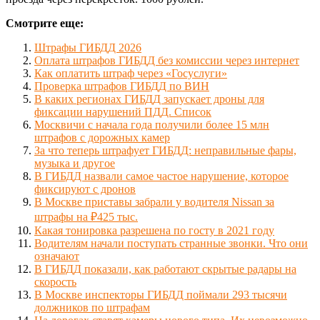
Смотрите еще:
Штрафы ГИБДД 2026
Оплата штрафов ГИБДД без комиссии через интернет
Как оплатить штраф через «Госуслуги»
Проверка штрафов ГИБДД по ВИН
В каких регионах ГИБДД запускает дроны для
фиксации нарушений ПДД. Список
Москвичи с начала года получили более 15 млн
штрафов с дорожных камер
За что теперь штрафует ГИБДД: неправильные фары,
музыка и другое
В ГИБДД назвали самое частое нарушение, которое
фиксируют с дронов
В Москве приставы забрали у водителя Nissan за
штрафы на ₽425 тыс.
Какая тонировка разрешена по госту в 2021 году
Водителям начали поступать странные звонки. Что они
означают
В ГИБДД показали, как работают скрытые радары на
скорость
В Москве инспекторы ГИБДД поймали 293 тысячи
должников по штрафам