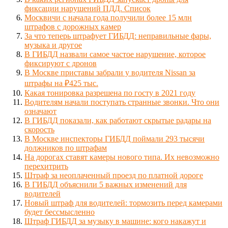
фиксации нарушений ПДД. Список
Москвичи с начала года получили более 15 млн
штрафов с дорожных камер
За что теперь штрафует ГИБДД: неправильные фары,
музыка и другое
В ГИБДД назвали самое частое нарушение, которое
фиксируют с дронов
В Москве приставы забрали у водителя Nissan за
штрафы на ₽425 тыс.
Какая тонировка разрешена по госту в 2021 году
Водителям начали поступать странные звонки. Что они
означают
В ГИБДД показали, как работают скрытые радары на
скорость
В Москве инспекторы ГИБДД поймали 293 тысячи
должников по штрафам
На дорогах ставят камеры нового типа. Их невозможно
перехитрить
Штраф за неоплаченный проезд по платной дороге
В ГИБДД объяснили 5 важных изменений для
водителей
Новый штраф для водителей: тормозить перед камерами
будет бессмысленно
Штраф ГИБДД за музыку в машине: кого накажут и