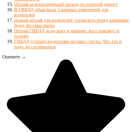
Штраф за неоплаченный проезд по платной дороге
В ГИБДД объяснили 5 важных изменений для
водителей
Новый штраф для водителей: тормозить перед камерами
будет бессмысленно
Штраф ГИБДД за музыку в машине: кого накажут и
почему
ГИБДД устроит водителям экспресс-тесты. Что это и
надо ли соглашаться
Оцените →