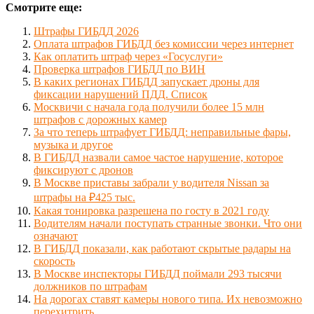
Смотрите еще:
Штрафы ГИБДД 2026
Оплата штрафов ГИБДД без комиссии через интернет
Как оплатить штраф через «Госуслуги»
Проверка штрафов ГИБДД по ВИН
В каких регионах ГИБДД запускает дроны для
фиксации нарушений ПДД. Список
Москвичи с начала года получили более 15 млн
штрафов с дорожных камер
За что теперь штрафует ГИБДД: неправильные фары,
музыка и другое
В ГИБДД назвали самое частое нарушение, которое
фиксируют с дронов
В Москве приставы забрали у водителя Nissan за
штрафы на ₽425 тыс.
Какая тонировка разрешена по госту в 2021 году
Водителям начали поступать странные звонки. Что они
означают
В ГИБДД показали, как работают скрытые радары на
скорость
В Москве инспекторы ГИБДД поймали 293 тысячи
должников по штрафам
На дорогах ставят камеры нового типа. Их невозможно
перехитрить