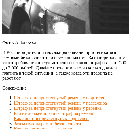
Фото: Autonews.ru
В России водители и пассажиры обязаны пристегиваться
ремнями безопасности во время движения. За игнорирование
этого требования предусмотрено несколько штрафов — от 500
до 3 000 рублей. Давайте проверим, кто и сколько должен
платить в такой ситуации, а также когда эти правила не
работают.
Содержание
Штраф за непристегнутый ремень у водителя
Штраф за непристегнутый ремень у пассажира
Штраф за непристегнутый ремень у ребенка
Кто не должен платить штраф за ремень
Как ловят непристегнутых водителей
Зачем нужны ремни безопасности
Как оспорить штраф за ремень