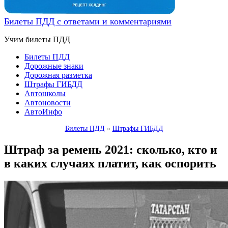
Билеты ПДД с ответами и комментариями
Учим билеты ПДД
Билеты ПДД
Дорожные знаки
Дорожная разметка
Штрафы ГИБДД
Автошколы
Автоновости
АвтоИнфо
Билеты ПДД
»
Штрафы ГИБДД
Штраф за ремень 2021: сколько, кто и
в каких случаях платит, как оспорить