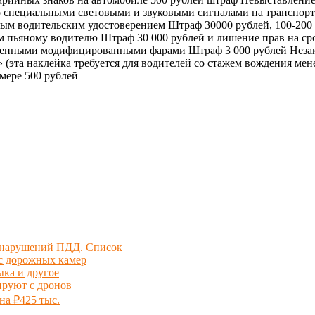
 специальными световыми и звуковыми сигналами на транспорт
ным водительским удостоверением Штраф 30000 рублей, 100-200
ом пьяному водителю Штраф 30 000 рублей и лишение прав на ср
твенными модифицированными фарами Штраф 3 000 рублей Неза
эта наклейка требуется для водителей со стажем вождения мене
мере 500 рублей
и нарушений ПДД. Список
 с дорожных камер
ыка и другое
ируют с дронов
на ₽425 тыс.