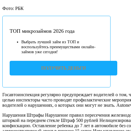
Фото: РБК
ТОП микрозаймов 2026 года
Выбрать лучший займ из ТОП и
воспользуйтесь преимуществами онлайн-
займов уже сегодня!
ПОЛУЧИТЬ ДЕНЬГИ
Госавтоинспекция регулярно предупреждает водителей о том, ч
целью инспекторы часто проводят профилактические мероприя
водителей о нарушениях, о которых они могут не знать. Autone
Нарушения Штрафы Нарушение правил пересечения железнодоро
шторкой на переднем стекле Штраф 500 рублей Нелицензирован
конфискацию. Оставление ребенка до 7 лет в автомобиле без 
административный арест в течение 15 суток Невыставление а