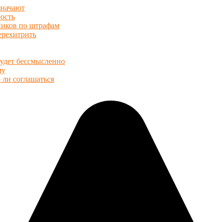
значают
ость
иков по штрафам
ерехитрить
будет бессмысленно
му
 ли соглашаться