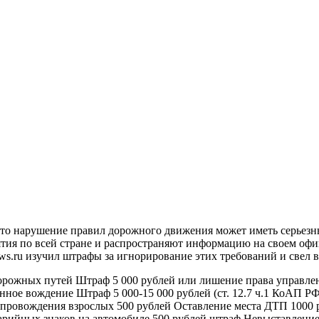
то нарушение правил дорожного движения может иметь серьезные
тия по всей стране и распространяют информацию на своем офи
ws.ru изучил штрафы за игнорирование этих требований и свел в
жных путей Штраф 5 000 рублей или лишение права управления
ное вождение Штраф 5 000-15 000 рублей (ст. 12.7 ч.1 КоАП РФ
сопровождения взрослых 500 рублей Оставление места ДТП 1000 
варийных знаков на автомобиле 500 рублей штраф Невыставлен