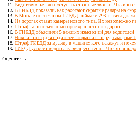
Водителям начали поступать странные звонки. Что они о
В ГИБДД показали, как работают скрытые радары на скор
В Москве инспекторы ГИБДД поймали 293 тысячи должн
На дорогах ставят камеры нового типа. Их невозможно п
Штраф за неоплаченный проезд по платной дороге
В ГИБДД объяснили 5 важных изменений для водителей
Новый штраф для водителей: тормозить перед камерами 
Штраф ГИБДД за музыку в машине: кого накажут и поче
ГИБДД устроит водителям экспресс-тесты. Что это и надо
Оцените →