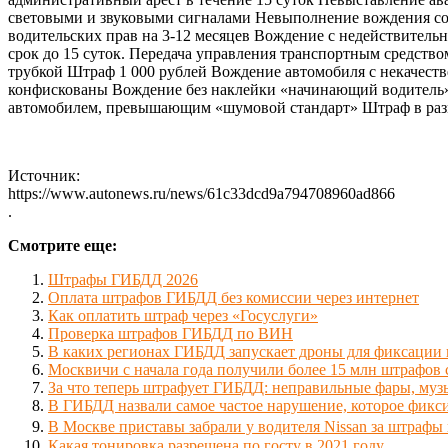
световыми и звуковыми сигналами Невыполнение вождения со
водительских прав на 3-12 месяцев Вождение с недействитель
срок до 15 суток. Передача управления транспортным средств
трубкой Штраф 1 000 рублей Вождение автомобиля с некачес
конфискованы Вождение без наклейки «начинающий водитель» (
автомобилем, превышающим «шумовой стандарт» Штраф в раз
Источник:
https://www.autonews.ru/news/61c33dcd9a794708960ad866
.
Смотрите еще:
Штрафы ГИБДД 2026
Оплата штрафов ГИБДД без комиссии через интернет
Как оплатить штраф через «Госуслуги»
Проверка штрафов ГИБДД по ВИН
В каких регионах ГИБДД запускает дроны для фиксаци
Москвичи с начала года получили более 15 млн штрафов
За что теперь штрафует ГИБДД: неправильные фары, муз
В ГИБДД назвали самое частое нарушение, которое фикс
В Москве приставы забрали у водителя Nissan за штрафы 
Какая тонировка разрешена по госту в 2021 году