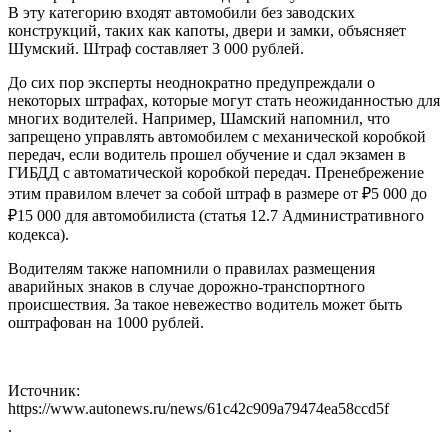
В эту категорию входят автомобили без заводских
конструкций, таких как капоты, двери и замки, объясняет
Шумский. Штраф составляет 3 000 рублей.
До сих пор эксперты неоднократно предупреждали о
некоторых штрафах, которые могут стать неожиданностью для
многих водителей. Например, Шамский напомнил, что
запрещено управлять автомобилем с механической коробкой
передач, если водитель прошел обучение и сдал экзамен в
ГИБДД с автоматической коробкой передач. Пренебрежение
этим правилом влечет за собой штраф в размере от ₽5 000 до
₽15 000 для автомобилиста (статья 12.7 Административного
кодекса).
Водителям также напомнили о правилах размещения
аварийных знаков в случае дорожно-транспортного
происшествия. За такое невежество водитель может быть
оштрафован на 1000 рублей.
Источник:
https://www.autonews.ru/news/61c42c909a79474ea58ccd5f
.