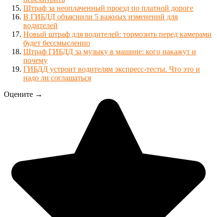
Штраф за неоплаченный проезд по платной дороге
В ГИБДД объяснили 5 важных изменений для
водителей
Новый штраф для водителей: тормозить перед камерами
будет бессмысленно
Штраф ГИБДД за музыку в машине: кого накажут и
почему
ГИБДД устроит водителям экспресс-тесты. Что это и
надо ли соглашаться
Оцените →