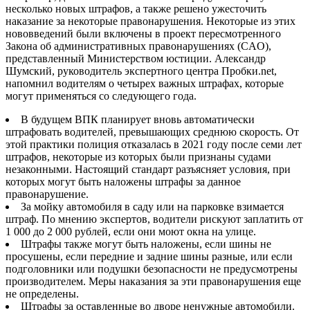
несколько новых штрафов, а также решено ужесточить
наказание за некоторые правонарушения. Некоторые из этих
нововведений были включены в проект пересмотренного
Закона об административных правонарушениях (CAO),
представленный Министерством юстиции. Александр
Шумский, руководитель экспертного центра Пробки.net,
напомнил водителям о четырех важных штрафах, которые
могут применяться со следующего года.
В будущем ВПК планирует вновь автоматически
штрафовать водителей, превышающих среднюю скорость. От
этой практики полиция отказалась в 2021 году после семи лет
штрафов, некоторые из которых были признаны судами
незаконными. Настоящий стандарт разъясняет условия, при
которых могут быть наложены штрафы за данное
правонарушение.
За мойку автомобиля в саду или на парковке взимается
штраф. По мнению экспертов, водители рискуют заплатить от
1 000 до 2 000 рублей, если они моют окна на улице.
Штрафы также могут быть наложены, если шины не
просушены, если передние и задние шины разные, или если
подголовники или подушки безопасности не предусмотрены
производителем. Меры наказания за эти правонарушения еще
не определены.
Штрафы за оставленные во дворе ненужные автомобили.