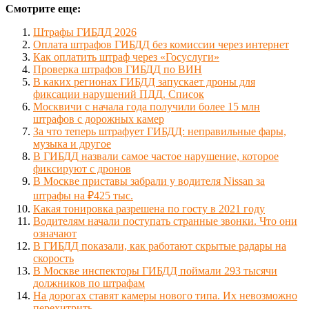
Смотрите еще:
Штрафы ГИБДД 2026
Оплата штрафов ГИБДД без комиссии через интернет
Как оплатить штраф через «Госуслуги»
Проверка штрафов ГИБДД по ВИН
В каких регионах ГИБДД запускает дроны для
фиксации нарушений ПДД. Список
Москвичи с начала года получили более 15 млн
штрафов с дорожных камер
За что теперь штрафует ГИБДД: неправильные фары,
музыка и другое
В ГИБДД назвали самое частое нарушение, которое
фиксируют с дронов
В Москве приставы забрали у водителя Nissan за
штрафы на ₽425 тыс.
Какая тонировка разрешена по госту в 2021 году
Водителям начали поступать странные звонки. Что они
означают
В ГИБДД показали, как работают скрытые радары на
скорость
В Москве инспекторы ГИБДД поймали 293 тысячи
должников по штрафам
На дорогах ставят камеры нового типа. Их невозможно
перехитрить