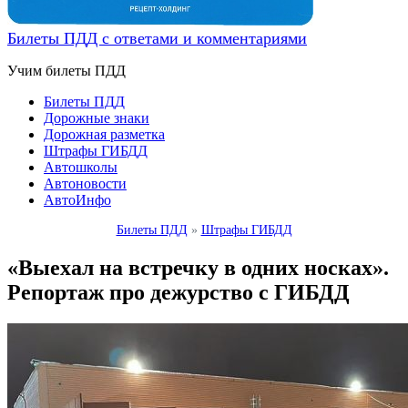
Билеты ПДД с ответами и комментариями
Учим билеты ПДД
Билеты ПДД
Дорожные знаки
Дорожная разметка
Штрафы ГИБДД
Автошколы
Автоновости
АвтоИнфо
Билеты ПДД
»
Штрафы ГИБДД
«Выехал на встречку в одних носках».
Репортаж про дежурство с ГИБДД