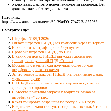
5 ключевых фактов о новой технологии проверки. Вы
должны знать об этом до 1 марта
Источник:
https://www.autonews.ru/news/62139ad99a79472f8a837263
Смотрите еще:
Штрафы ГИБДД 2026
Оплата штрафов ГИБДД без комиссии через интернет
Как оплатить штраф через «Госуслуги»
Проверка штрафов ГИБДД по ВИН
В каких регионах ГИБДД запускает дроны для
фиксации нарушений ПДД. Список
Москвичи с начала года получили более 15 млн
штрафов с дорожных камер
За что теперь штрафует ГИБДД: неправильные фары,
музыка и другое
В ГИБДД назвали самое частое нарушение, которое
фиксируют с дронов
В Москве приставы забрали у водителя Nissan за
штрафы на ₽425 тыс.
Какая тонировка разрешена по госту в 2021 году
Водителям начали поступать странные звонки. Что они
означают