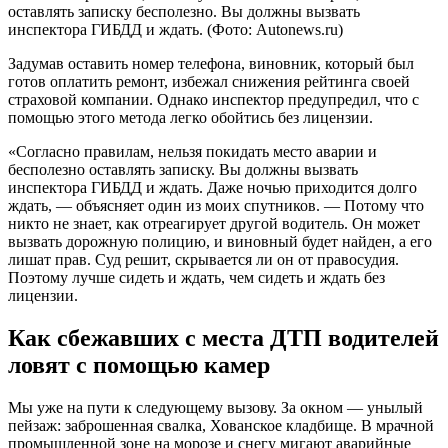
оставлять записку бесполезно. Вы должны вызвать
инспектора ГИБДД и ждать. (Фото: Autonews.ru)
Задумав оставить номер телефона, виновник, который был
готов оплатить ремонт, избежал снижения рейтинга своей
страховой компании. Однако инспектор предупредил, что с
помощью этого метода легко обойтись без лицензии.
«Согласно правилам, нельзя покидать место аварии и
бесполезно оставлять записку. Вы должны вызвать
инспектора ГИБДД и ждать. Даже ночью приходится долго
ждать, — объясняет один из моих спутников. — Потому что
никто не знает, как отреагирует другой водитель. Он может
вызвать дорожную полицию, и виновный будет найден, а его
лишат прав. Суд решит, скрывается ли он от правосудия.
Поэтому лучше сидеть и ждать, чем сидеть и ждать без
лицензии.
Как сбежавших с места ДТП водителей
ловят с помощью камер
Мы уже на пути к следующему вызову. За окном — унылый
пейзаж: заброшенная свалка, Хованское кладбище. В мрачной
промышленной зоне на морозе и снегу мигают аварийные