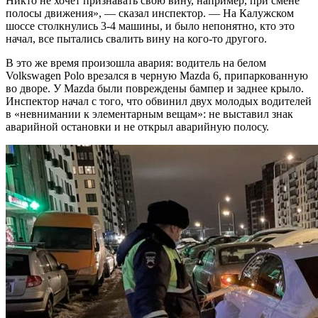
Никто не хочет признавать свою вину, например, при смене
полосы движения», — сказал инспектор. — На Калужском
шоссе столкнулись 3-4 машины, и было непонятно, кто это
начал, все пытались свалить вину на кого-то другого.
В это же время произошла авария: водитель на белом
Volkswagen Polo врезался в черную Mazda 6, припаркованную
во дворе. У Mazda были повреждены бампер и заднее крыло.
Инспектор начал с того, что обвинил двух молодых водителей
в «невнимании к элементарным вещам»: не выставил знак
аварийной остановки и не открыл аварийную полосу.