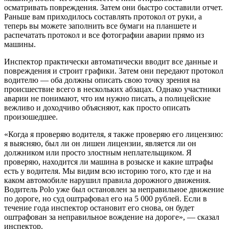
осматривать повреждения. Затем они быстро составили отчет.
Раньше вам приходилось составлять протокол от руки, а
теперь вы можете заполнить все бумаги на планшете и
распечатать протокол и все фотографии аварии прямо из
машины.
Инспектор практически автоматически вводит все данные и
повреждения и строит графики. Затем они передают протокол
водителю — оба должны описать свою точку зрения на
происшествие всего в нескольких абзацах. Однако участники
аварии не понимают, что им нужно писать, а полицейские
вежливо и доходчиво объясняют, как просто описать
произошедшее.
«Когда я проверяю водителя, я также проверяю его лицензию:
я выясняю, был ли он лишен лицензии, является ли он
должником или просто злостным неплательщиком. Я
проверяю, находится ли машина в розыске и какие штрафы
есть у водителя. Мы видим всю историю того, кто где и на
каком автомобиле нарушил правила дорожного движения.
Водитель Polo уже был остановлен за неправильное движение
по дороге, но суд оштрафовал его на 5 000 рублей. Если в
течение года инспектор остановит его снова, он будет
оштрафован за неправильное вождение на дороге», — сказал
инспектор.