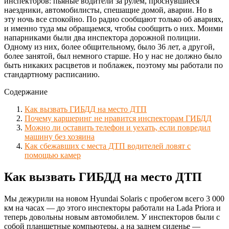
инспекторов: пьяные водители за рулем, проснувшиеся
наездники, автомобилисты, спешащие домой, аварии. Но в
эту ночь все спокойно. По радио сообщают только об авариях,
и именно туда мы обращаемся, чтобы сообщить о них. Моими
напарниками были два инспектора дорожной полиции.
Одному из них, более общительному, было 36 лет, а другой,
более занятой, был немного старше. Но у нас не должно было
быть никаких расцветов и поблажек, поэтому мы работали по
стандартному расписанию.
Содержание
Как вызвать ГИБДД на место ДТП
Почему каршеринг не нравится инспекторам ГИБДД
Можно ли оставить телефон и уехать, если повредил
машину без хозяина
Как сбежавших с места ДТП водителей ловят с
помощью камер
Как вызвать ГИБДД на место ДТП
Мы дежурили на новом Hyundai Solaris с пробегом всего 3 000
км на часах — до этого инспекторы работали на Lada Priora и
теперь довольны новым автомобилем. У инспекторов были с
собой планшетные компьютеры, а на заднем сиденье —