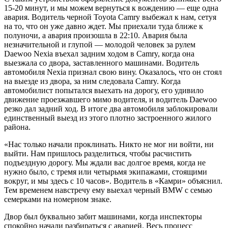
15-20 минут, и мы можем вернуться к вождению — еще одна
авария. Водитель черной Toyota Camry выбежал к нам, сетуя
на то, что он уже давно ждет. Мы приехали туда ближе к
полуночи, а авария произошла в 22:10. Авария была
незначительной и глупой — молодой человек за рулем
Daewoo Nexia въехал задним ходом в Camry, когда она
выезжала со двора, заставленного машинами. Водитель
автомобиля Nexia признал свою вину. Оказалось, что он стоял
на выезде из двора, за ним следовала Camry. Когда
автомобилист попытался выехать на дорогу, его удивило
движение проезжавшего мимо водителя, и водитель Daewoo
резко дал задний ход. В итоге два автомобиля заблокировали
единственный выезд из этого плотно застроенного жилого
района.
«Нас только начали проклинать. Никто не мог ни войти, ни
выйти. Нам пришлось разделиться, чтобы расчистить
подъездную дорогу. Мы ждали вас долгое время, когда не
нужно было, с тремя или четырьмя экипажами, стоящими
вокруг, и мы здесь с 10 часов». Водитель в «Камри» объяснил.
Тем временем навстречу ему выехал черный BMW с семью
семерками на номерном знаке.
Двор был буквально забит машинами, когда инспекторы
спокойно начали разбираться с аварией. Весь процесс