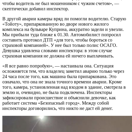
чтобы водитель не был мошенником с чужим счетом», —
скептически добавил инспектор.
В другой аварии камеры вряд ли помогли водителю. Старую
«Тойоту», припаркованную во дворе нового жилого
комплекса на бульваре Куприна, аккуратно задели и увезли.
Мы прибыли туда ближе к 01.30. Автомобилист попросил
составить протокол ДТП «для того, чтобы бороться со
страховой компанией». У нее был только полис ОСАГО.
Девушка удивлена словами инспектора: в этом случае
страховая компания не должна ей ничего выплачивать.
«Я все равно попробую», — настаивала она. Ситуация
осложняется тем, что владелец заметил аварию только через
24 часа после того, как машина была припаркована. Это
означало, что она не знала точного времени аварии. Кроме
того, камера, установленная над входом в здание, смотрела в
землю и, очевидно, не была подключена. Инспекторы
зафиксировали происшествие и объяснили девочке, как
работает система «Безопасный город». Между собой
инспекторы договорились, что никто не даст ей денег.