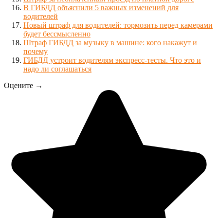
В ГИБДД объяснили 5 важных изменений для
водителей
Новый штраф для водителей: тормозить перед камерами
будет бессмысленно
Штраф ГИБДД за музыку в машине: кого накажут и
почему
ГИБДД устроит водителям экспресс-тесты. Что это и
надо ли соглашаться
Оцените →