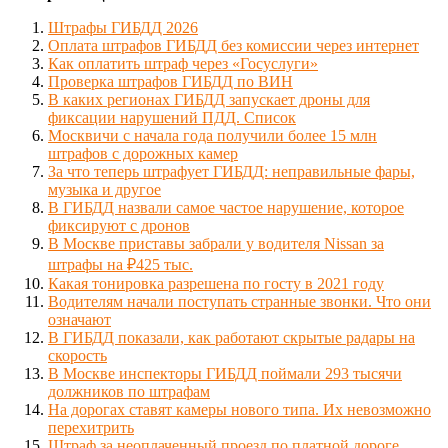
Штрафы ГИБДД 2026
Оплата штрафов ГИБДД без комиссии через интернет
Как оплатить штраф через «Госуслуги»
Проверка штрафов ГИБДД по ВИН
В каких регионах ГИБДД запускает дроны для
фиксации нарушений ПДД. Список
Москвичи с начала года получили более 15 млн
штрафов с дорожных камер
За что теперь штрафует ГИБДД: неправильные фары,
музыка и другое
В ГИБДД назвали самое частое нарушение, которое
фиксируют с дронов
В Москве приставы забрали у водителя Nissan за
штрафы на ₽425 тыс.
Какая тонировка разрешена по госту в 2021 году
Водителям начали поступать странные звонки. Что они
означают
В ГИБДД показали, как работают скрытые радары на
скорость
В Москве инспекторы ГИБДД поймали 293 тысячи
должников по штрафам
На дорогах ставят камеры нового типа. Их невозможно
перехитрить
Штраф за неоплаченный проезд по платной дороге