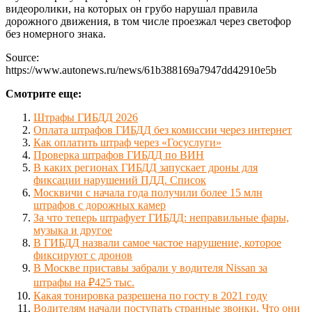
видеоролики, на которых он грубо нарушал правила
дорожного движения, в том числе проезжал через светофор
без номерного знака.
Source:
https://www.autonews.ru/news/61b388169a7947dd42910e5b
Смотрите еще:
Штрафы ГИБДД 2026
Оплата штрафов ГИБДД без комиссии через интернет
Как оплатить штраф через «Госуслуги»
Проверка штрафов ГИБДД по ВИН
В каких регионах ГИБДД запускает дроны для
фиксации нарушений ПДД. Список
Москвичи с начала года получили более 15 млн
штрафов с дорожных камер
За что теперь штрафует ГИБДД: неправильные фары,
музыка и другое
В ГИБДД назвали самое частое нарушение, которое
фиксируют с дронов
В Москве приставы забрали у водителя Nissan за
штрафы на ₽425 тыс.
Какая тонировка разрешена по госту в 2021 году
Водителям начали поступать странные звонки. Что они