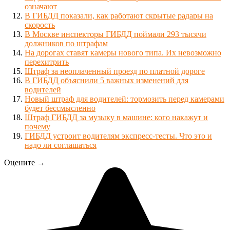
означают
В ГИБДД показали, как работают скрытые радары на
скорость
В Москве инспекторы ГИБДД поймали 293 тысячи
должников по штрафам
На дорогах ставят камеры нового типа. Их невозможно
перехитрить
Штраф за неоплаченный проезд по платной дороге
В ГИБДД объяснили 5 важных изменений для
водителей
Новый штраф для водителей: тормозить перед камерами
будет бессмысленно
Штраф ГИБДД за музыку в машине: кого накажут и
почему
ГИБДД устроит водителям экспресс-тесты. Что это и
надо ли соглашаться
Оцените →