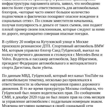
инфраструктуры парламента штата, заявил, что необходимо
ввести более строгую ответственность для автомобильных
блогеров, «которые часто имеют большое количество
подписчиков и фактически поощряют опасное вождение в
социальных сетях». По словам заместителя начальника,
получая популярность и деньги от таких съемок, они подают
плохой пример своим поклонникам, которые следуют за ними
по дороге, неоднократно совершая опасные поездки.
В субботу 20 ноября на Кутузовской улице в Москве
произошло резонансное ДТП. Спортивный автомобиль BMW
M4, которым управлял блогер Саид Губденский, выехал на
полосу встречного движения и столкнулся с Mercedes-Benz и
Volvo. Водитель и пассажир автомобиля, Заур Ибрагимов,
президент Федерации автомобильного и мотоциклетного
спорта Дагестана, были убиты.
По данным МВД, Губденский, который вел канал YouTube на
автомобильную тематику, несколько раз привлекался к
ответственности за обычные нарушения правил дорожного
движения. В то же время прокуратура Москвы сообщила, что
Губденский был лишен водительских прав. По сообщениям
СМИ, в декабре 2020 года он был лишен прав на семь месяцев
за управление автомобилем с поддельным номерным знаком.
Мужчина регулярно размещал в своей социальной сети