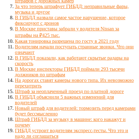
штрафов с дорожных камер
За что теперь штрафует ГИБДД: неправильные фары,
музыка и другое
В ГИБДД назвали самое частое нарушение, которое
фиксируют с дронов
В Москве приставы забрали у водителя Nissan за
штрафы на ₽425 тыс.
Какая тонировка разрешена по госту в 2021 году
Водителям начали поступать странные звонки. Что они
означают
В ГИБДД показали, как работают скрытые радары на
скорость
В Москве инспекторы ГИБДД поймали 293 тысячи
должников по штрафам
На дорогах ставят камеры нового типа. Их невозможно
перехитрить
Штраф за неоплаченный проезд по платной дороге
В ГИБДД объяснили 5 важных изменений для
водителей
Новый штраф для водителей: тормозить перед камерами
будет бессмысленно
Штраф ГИБДД за музыку в машине: кого накажут и
почему
ГИБДД устроит водителям экспресс-тесты. Что это и
надо ли соглашаться