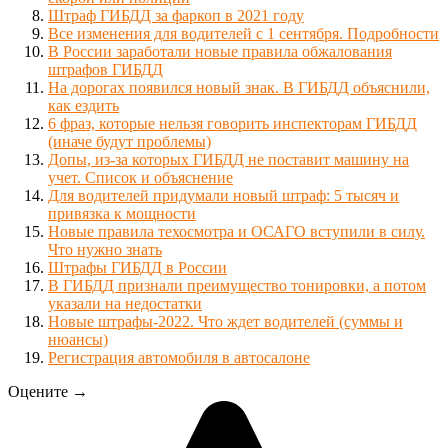
Штраф ГИБДД за фаркоп в 2021 году
Все изменения для водителей с 1 сентября. Подробности
В России заработали новые правила обжалования
штрафов ГИБДД
На дорогах появился новый знак. В ГИБДД объяснили,
как ездить
6 фраз, которые нельзя говорить инспекторам ГИБДД
(иначе будут проблемы)
Допы, из-за которых ГИБДД не поставит машину на
учет. Список и объяснение
Для водителей придумали новый штраф: 5 тысяч и
привязка к мощности
Новые правила техосмотра и ОСАГО вступили в силу.
Что нужно знать
Штрафы ГИБДД в России
В ГИБДД признали преимущество тонировки, а потом
указали на недостатки
Новые штрафы-2022. Что ждет водителей (суммы и
нюансы)
Регистрация автомобиля в автосалоне
Оцените →